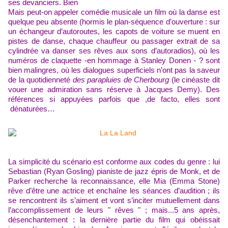
ses devanciers. Bien
Mais peut-on appeler comédie musicale un film où la danse est
quelque peu absente (hormis le plan-séquence d’ouverture : sur
un échangeur d’autoroutes, les capots de voiture se muent en
pistes de danse, chaque chauffeur ou passager extrait de sa
cylindrée va danser ses rêves aux sons d’autoradios), où les
numéros de claquette -en hommage à Stanley Donen - ? sont
bien malingres, où les dialogues superficiels n’ont pas la saveur
de la quotidienneté
des parapluies de Cherbourg
(le cinéaste dit
vouer une admiration sans réserve à Jacques Demy). Des
références si appuyées parfois que ,de facto, elles sont
dénaturées…
La simplicité du scénario est conforme aux codes du genre : lui
Sebastian (Ryan Gosling)
pianiste
de jazz
épris de Monk,
et de
Parker recherche la reconnaissance, elle
Mia (Emma Stone)
rêve d’être une actrice et enchaîne les séances
d’audition ;
ils
se rencontre
nt
ils
s’aime
nt et vont
s’inciter mutuellement dans
l’accomplissement de leurs " rêves " ;
mais...
5 ans après,
désenchantement
:
la
dernière partie du film qui obéissait