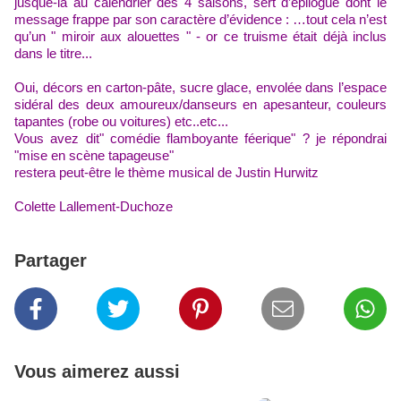
jusque-là au calendrier des 4 saisons
,
sert d’
épilogue
dont le
message frappe par son caractère d’évidence :
…tout cela n’est
qu’un " miroir aux alouettes " -
or
ce
truisme
était déjà inclus
dans le titre...
Oui, décors en carton-pâte,
sucre glace,
envolée dans l’espace
sidéral
des deux amoureux/danseurs
en apesanteur,
couleurs
tapantes (robe ou voitures)
etc..
etc...
Vous avez dit
"
comédie
flamboyant
e
féerique
" ?
je répondrai
"
mise en scène
t
a
pageu
se"
restera peut-être le thème musical de Justin Hurwitz
Colette Lallement-Duchoze
Partager
Vous aimerez aussi