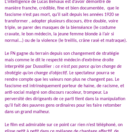
L’intelligence de Lucas Belvaux est d’avoir démontré de
manière franche, crédible, fine et bien documentée, que le
fascisme n’est pas mort, qu’il sait depuis les années 1920 se
transformer , adopter plusieurs discours, être double, voire
triple, se parer des masques de la bienséance (le costume
cravate, le bon médecin, la jeune femme blonde à l’air si
normal...) ou de la violence (le treillis, crâne rasé et matraque).
Le FN gagne du terrain depuis son changement de stratégie
mais comme le dit le respecté médecin d’extrême droite
interprété par Dussollier :
ce n’est pas parce qu’on change de
stratégie qu’on change d’objectif
. Le spectateur pourra se
rendre compte que les valeurs non plus ne changent pas. Le
fascisme est intrinsèquement porteur de haine, de racisme, et
anti-social malgré son discours racoleur, trompeur. La
perversité des dirigeants de ce parti tient dans la manipulation
qu’il fait des pauvres gens ordinaires pour les faire retomber
dans un grand malheur.
Le film est admirable sur ce point car rien n’est téléphoné, on
glisse petit à petit dans ce mélange de chantage affectif, de