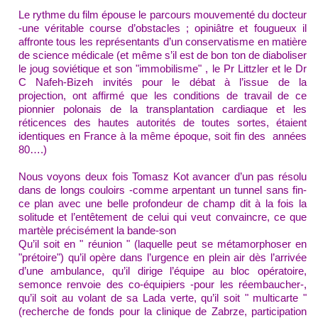
L
e rythme du film épouse le parcours mouvementé du docteur
-une véritable course d’obstacles ; opiniâtre et fougueux il
affronte tous les représentants d’un conservatisme en matière
de science médicale (et même s’il est de bon ton de diaboliser
le joug soviétique et son "immobilisme"
,
le Pr Littzler et le Dr
C Nafeh-Bizeh invités pour le débat à l’issue de la
projection,
ont affirmé que les conditions de travail de ce
pionnier polonais de la transplantation cardiaque et les
réticences des hautes autorités de toutes sortes, étaient
identiques en France à la même époque, soit fin des années
80….)
Nous voyons deux fois Tomasz Kot avancer d’un pas résolu
dans de longs couloirs -comme arpentant un tunnel sans fin-
ce plan avec une belle profondeur de champ dit à la fois la
solitude et l’entêtement de celui qui veut
convaincre,
ce que
martèle précisément la bande-son
Qu’il soit en " réunion " (laquelle peut se métamorphoser en
"prétoire") qu’il opère
dans l’urgence en plein air dès l’arrivée
d’une ambulance, qu’il dirige l’équipe au bloc opératoire,
semonce renvoie des co-équipiers -pour les réembaucher-,
qu’il soit au volant de sa Lada verte, qu’il soit " multicarte "
(recherche de fonds pour la clinique de Zabrze, participation