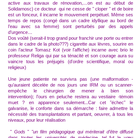
active aux travaux de rénovation,…
on est au début de
Solidarnosc
) ce docteur
qui ne cesse de " cloper " et de boire
est un fonceur, il incarne le mouvement perpétuel.
Même s
es
temps de repos (congé dans un cadre idyllique au bord de
l’eau avec sa femme) sont perturbés par des appels
d’urgence…
Dos voûté (serait-il trop grand pour franchir une porte
ou entrer
dans le cadre de la photo
???) cigarette aux lèvres, sourire en
coin l’acteur Tomasz Kot (voir l'affiche) incarne
avec brio
l
e
professeur
Religa q
ui par sa ténacité et son courage
aura su
vaincre tous les préjugés (d'ordre scientifique, moral ou
religieux)
Une jeune patiente ne survivra pas (une malformation -
qu’auraient décelée de nos jours une IRM ou un scanner-
empêche le chirurgien de mener à bien son
intervention);
l’ours en peluche restera au vestiaire -témoin
muet ?
en apparence seulement...Car cet "échec" le
galvanise, le conforte dans sa démarche : faire admettre la
nécessité des transplantations et partant, oeuvrer, à tous les
niveaux, pour leur réalisation
"
Gods
"
"un film
pédagogique
qui
mériterait d’être diffusé
dans toutes les universités de médecine,
tel fut le vœu