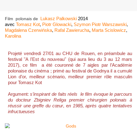
Film polonais de
Lukasz Palkowski
2014
avec
Tomasz Kot
,
Piotr Glowacki
,
Szymon Piotr Warszawski
,
Magdalena Czerwińska
,
Rafal Zawierucha
,
Marta Scislowicz
,
Karolina
Projeté vendredi 27/01 au CHU de Rouen, en
préambule
au
festival "A l'Est du nouveau" (
qui aura lieu du
3 au 12 mars
2017), ce film
a été couronné de 7 aigles par l’Académie
polonaise du cinéma ; primé au festival de Godnya il a cumulé
Lion d’or, meilleur scénario, meilleur premier rôle masculin
pour Tomasz Kot
Argument:
s’inspirant de faits réels le film évoque le parcours
du docteur Zbigniev Religa premier chirurgien polonais à
réussir une greffe du cœur
,
e
n 1985, après quatre tentatives
infructueuses