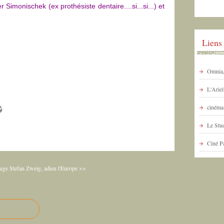
Simonischek (ex prothésiste dentaire....si...si...) et
Liens
Omnia, 
L'Arie
cinéma 
Le Stud
Ciné P
ouge
Stefan Zweig, adieu l'Europe >>