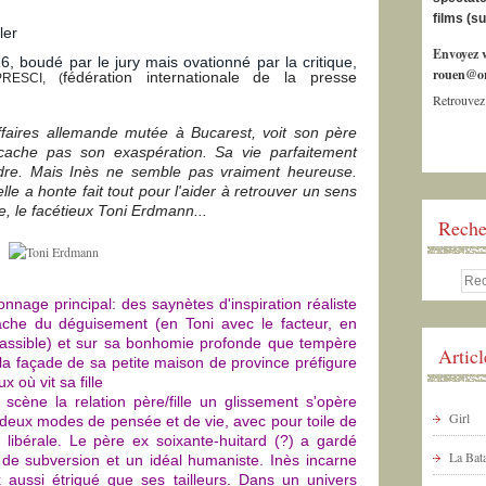
films (s
ler
Envoyez v
, boudé par le jury mais ovationné par la critique,
rouen@or
fédération internationale de la presse
PRESCI
, (
Retrouvez
faires allemande mutée à Bucarest, voit son père
cache pas son exaspération. Sa vie parfaitement
dre. Mais Inès ne semble pas vraiment heureuse.
le a honte fait tout pour l'aider à retrouver un sens
e, le facétieux Toni Erdmann...
Reche
onnage principal: des saynètes d'inspiration réaliste
ache du déguisement (en Toni avec le facteur, en
assible) et sur sa bonhomie profonde que tempère
Artic
 la façade de sa petite maison de province préfigure
x où vit sa fille
cène la relation père/fille un glissement s'opère
Girl
e deux modes de pensée et de vie, avec pour toile de
libérale. Le père ex soixante-huitard (?) a gardé
La Bata
 de subversion et un idéal humaniste. Inès incarne
 aussi étriqué que ses tailleurs. Dans un univers