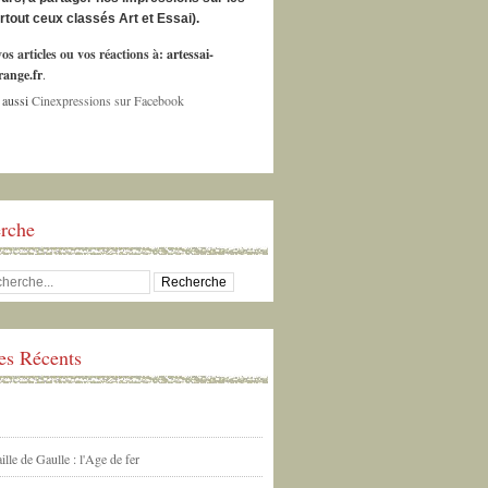
urtout ceux classés Art et Essai).
os articles ou vos réactions à:
artessai-
ange.fr
.
 aussi
Cinexpressions sur Facebook
rche
les Récents
ille de Gaulle : l'Age de fer