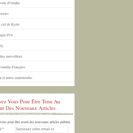
 route d'Omaha
tories
 ciel de Kyoto
ngle d'Or
ly
tins merveilleux
Comédie-Française
i et autres malentendus
ivez Vous Pour Être Tenu Au
nt Des Nouveaux Articles
us pour être averti des nouveaux articles publiés.
l