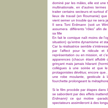
dominé par les mâles, elle est une t
multinationale, en d'autres termes
traiter certains secteurs et surtout 
lieux de travail (en Roumanie) que 
vient semer un trouble qui ne sera 
Il sera Toni Erdmann (soit un Winf
assumera différents "rôles" afin de
sa fille
En fait le comique naît moins de l'
situation) qu'entre dynamisme et sta
Car la réalisatrice semble s'intéress
par l'affect pour le ridicule et 
représentation ou en mission, et c
apparences (chacun étant affublé 
grinçant mais jamais hilarant (horm
collègues à une soirée et que l
protagonistes dévêtus; encore que..
une robe moulante, gesticule à l
fourchette prolongeant la métaphore 
Si le film procède par étapes dans 
se sabordent par des effets inattend
Erdmann)
ce qui motive -paradox
spectateurs assimileront à des longu