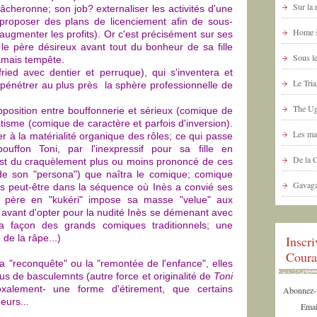
Sur la
âcheronne; son job? externaliser les activités d'une
 proposer des plans de licenciement afin de sous-
Home s
d'augmenter les profits). Or c'est précisément sur ses
le père désireux avant tout du bonheur de sa fille
Sous le
jamais tempête.
ried avec dentier et perruque), qui s'inventera et
Le Tria
 pénétrer au plus près la sphère professionnelle de
The Ug
opposition entre bouffonnerie et sérieux (comique de
tisme (comique de caractère et parfois d'inversion).
Les ma
er à la matérialité organique des rôles; ce qui passe
bouffon Toni, par l'inexpressif pour sa fille en
De la 
'est du craquèlement plus ou moins prononcé de ces
de son "persona") que naîtra le comique; comique
Gavaga
is peut-être dans la séquence où Inès a convié ses
e père en "kukéri" impose sa masse "velue" aux
 avant d'opter pour la nudité Inès se démenant avec
a façon des grands comiques traditionnels; une
de la râpe...)
Inscr
Coura
la "reconquête" ou la "remontée de l'enfance", elles
us de basculemnts (autre force et originalité de
Toni
alement- une forme d'étirement, que certains
Abonnez-vo
eurs...
Emai