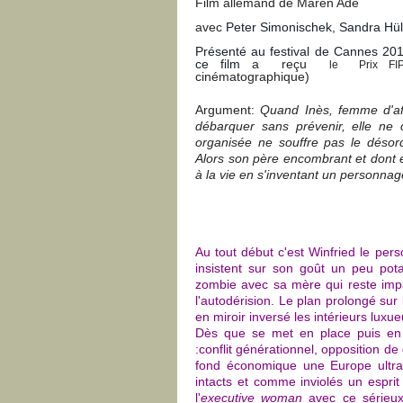
Film allemand de Maren Ade
avec
Peter Simonischek, Sandra Hül
Présenté au festival de Cannes 2016
ce film
a reçu
le
Prix
FI
cinématographique)
Argument:
Quand Inès, femme d'af
débarquer sans prévenir, elle ne 
organisée ne souffre pas le désor
Alors son père encombrant et dont el
à la vie en s'inventant un personnag
Au tout début c'est Winfried le pers
insistent sur son goût un peu pot
zombie avec sa mère qui reste imp
l'autodérision. Le plan prolongé sur
en miroir inversé les intérieurs luxueu
Dès que se met en place puis en s
:conflit générationnel, opposition d
fond économique une Europe ultra 
intacts et comme inviolés un esprit
l'
executive woman
avec ce sérieux