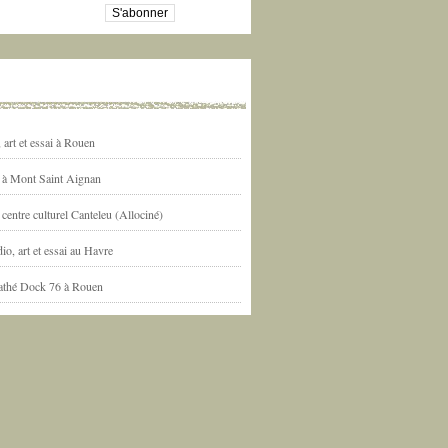
art et essai à Rouen
l à Mont Saint Aignan
centre culturel Canteleu (Allociné)
io, art et essai au Havre
athé Dock 76 à Rouen