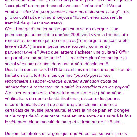
"acceptant" un rapport sexuel avec son "créancier" et Vu qui
voudrait "
être Van pour pouvoir aimer normalement Thang
" ; les
photos qu'il fait de lui sont toujours "floues", elles accusent le
tremblé de qui est amoureux).
C'est l'image d'une jeunesse qui est mise en exergue.
Une
jeunesse qui au seuil des années 2000 veut vivre la frénésie du
renouveau économique de son pays (l'embargo américain a été
levé en 1994) mais impécunieuse souvent, comment y
parviendra-t-elle? Avec quel argent s'acheter une guitare? Offrir
un portable à sa petite amie? ....Un arrière-plan économique et
social vécu par certains dans une amère désolation !!
Dès la fin des années 80 l'Etat avait mis en place une politique de
limitation de la fertilité mais comme "
peu de personnes
répondaient à l'appel -chaque quartier ayant son quota de
stérilisations à respecter- on a attiré les candidats en les payant
"
À plusieurs reprises le réalisateur mentionne ce phénomène -
vérifications du quota de stérilisations ; discours des jeunes
encore dubitatifs avant de subir une vasectomie, quête de
certificats de fausse parentalité, et vers la fin ce plan en plongée
sur le corps de Vu que recouvrent en une sorte de suaire à la fois
le vêtement blanc maculé de sang et la froideur de l' hôpital...
Défilent les photos en argentique que Vu est censé avoir prises;