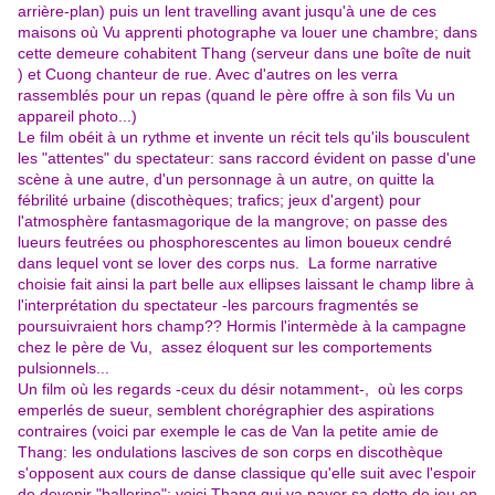
arrière-plan) puis un lent travelling avant jusqu'à une de ces
maisons où Vu apprenti photographe va louer une chambre; dans
cette demeure cohabitent Thang (serveur dans une boîte de nuit
) et Cuong chanteur de rue. Avec d'autres on les verra
rassemblés pour un repas (quand le père offre à son fils Vu un
appareil photo...)
Le film obéit à un rythme et invente un récit tels qu'ils bousculent
les "attentes" du spectateur: sans raccord évident on passe d'une
scène à une autre, d'un personnage à un autre, on quitte la
fébrilité urbaine (discothèques; trafics; jeux d'argent) pour
l'atmosphère fantasmagorique de la mangrove; on passe des
lueurs feutrées ou phosphorescentes au limon boueux cendré
dans lequel vont se lover des corps nus. La forme narrative
choisie fait ainsi la part belle aux ellipses laissant le champ libre à
l'interprétation du spectateur -les parcours fragmentés se
poursuivraient hors champ??
Hormis l'intermède à la campagne
chez le père de Vu, assez éloquent sur les comportements
pulsionnels...
Un film où les regards -ceux du désir notamment-, où les corps
emperlés de sueur, semblent chorégraphier des aspirations
contraires (voici par exemple le cas de Van la petite amie de
Thang: les ondulations lascives de son corps en discothèque
s'opposent aux cours de danse classique qu'elle suit avec l'espoir
de devenir "ballerine"; voici Thang qui va payer sa dette de jeu en