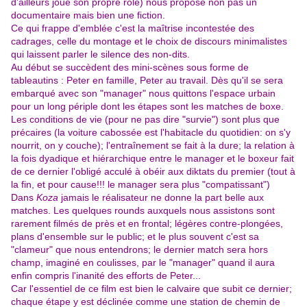
d'ailleurs joue son propre rôle) nous propose non pas un
documentaire mais bien une fiction.
Ce qui frappe d'emblée c'est la maîtrise incontestée des
cadrages, celle du montage et le choix de discours minimalistes
qui laissent parler le silence des non-dits.
Au début se succèdent des mini-scènes sous forme de
tableautins : Peter en famille, Peter au travail. Dès qu'il se sera
embarqué avec son "manager" nous quittons l'espace urbain
pour un long périple dont les étapes sont les matches de boxe.
Les conditions de vie (pour ne pas dire "survie") sont plus que
précaires (la voiture cabossée est l'habitacle du quotidien: on s'y
nourrit, on y couche); l'entraînement se fait à la dure; la relation à
la fois dyadique et hiérarchique entre le manager et le boxeur fait
de ce dernier l'obligé acculé à obéir aux diktats du premier (tout à
la fin, et pour cause!!! le manager sera plus "compatissant")
Dans
Koza
jamais le réalisateur ne donne la part belle aux
matches. Les quelques rounds auxquels nous assistons sont
rarement filmés de près et en frontal; légères contre-plongées,
plans d'ensemble sur le public; et le plus souvent c'est sa
"clameur" que nous entendrons; le dernier match sera hors
champ, imaginé en coulisses, par le "manager" quand il aura
enfin compris l'inanité des efforts de Peter...
Car l'essentiel de ce film est bien le calvaire que subit ce dernier;
chaque étape y est déclinée comme une station de chemin de