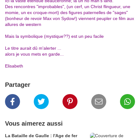
Ici la vaste étendue beauceronne; là un no man's land.
Des rencontres "improbables", (un cerf, un Christ flingueur, une
momie, un ex croque-mort) des figures paternelles de "sages"
(bonheur de revoir Max von Sydow!) viennent peupler ce film aux
allures de western
Mais la symbolique (mystique??) est un peu facile
Le titre aurait dû m'alerter ...
alors je vous mets en garde...
Elisabeth
Partager
Vous aimerez aussi
La Bataille de Gaulle : l'Age de fer