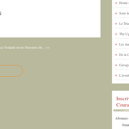
Home s
Sous le
Le Tria
The Ug
Les ma
nce
Yolande ou les blessures du... >>
De la 
Gavaga
L'avent
Inscr
Coura
Abonnez-vo
Emai