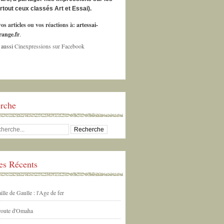
urtout ceux classés Art et Essai).
os articles ou vos réactions à:
artessai-
ange.fr
.
 aussi
Cinexpressions sur Facebook
rche
les Récents
ille de Gaulle : l'Age de fer
 route d'Omaha