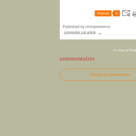
Repost
0
Published by cinexpressions
commenter cet article
…
<< Gaz de Fra
commentaires
Ajouter un commentaire