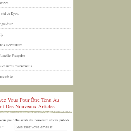
tories
 ciel de Kyoto
ngle d'Or
ly
tins merveilleux
Comédie-Française
i et autres malentendus
ure rêvée
ivez Vous Pour Être Tenu Au
nt Des Nouveaux Articles
us pour être averti des nouveaux articles publiés.
l