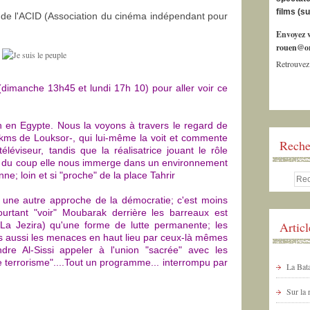
films (s
n de l'ACID (Association du cinéma indépendant pour
Envoyez v
rouen@or
Retrouvez
dimanche 13h45 et lundi 17h 10) pour aller voir ce
n en Egypte. Nous la voyons à travers le regard de
kms de Louksor-, qui lui-même la voit et commente
Reche
éléviseur, tandis que la réalisatrice jouant le rôle
t du coup elle nous immerge dans un environnement
nne; loin et si "proche" de la place Tahrir
 une autre approche de la démocratie; c'est moins
pourtant "voir" Moubarak derrière les barreaux est
Artic
 La Jezira) qu'une forme de lutte permanente; les
ais aussi les menaces en haut lieu par ceux-là mêmes
ndre Al-Sissi appeler à l'union "sacrée" avec les
le terrorisme"....Tout un programme... interrompu par
La Bata
Sur la