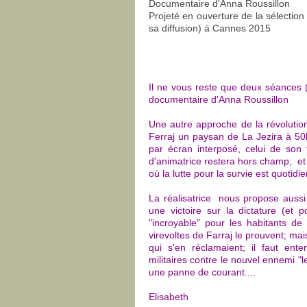
Documentaire d'Anna Roussillon
Projeté en ouverture de la sélectio
sa diffusion) à Cannes 2015
Il ne vous reste que deux séances (
documentaire d'Anna Roussillon
Une autre approche de la révolutio
Ferraj un paysan de La Jezira à 50
par écran interposé, celui de son t
d'animatrice restera hors champ; e
où la lutte pour la survie est quotidie
La réalisatrice nous propose aussi
une victoire sur la dictature (et 
"incroyable" pour les habitants de
virevoltes de Farraj le prouvent; m
qui s'en réclamaient; il faut ente
militaires contre le nouvel ennemi "
une panne de courant....
Elisabeth