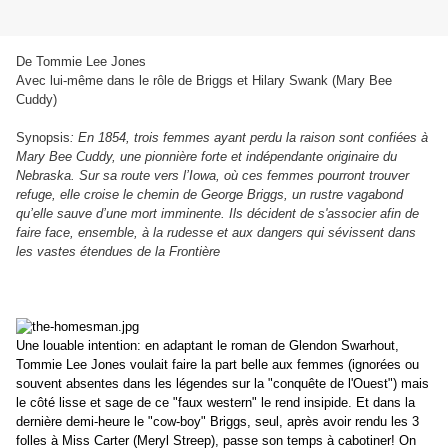
De Tommie Lee Jones
Avec lui-même dans le rôle de Briggs et Hilary Swank (Mary Bee
Cuddy)
Synopsis
: En 1854, trois femmes ayant perdu la raison sont confiées à
Mary Bee Cuddy, une pionnière forte et indépendante originaire du
Nebraska. Sur sa route vers l’Iowa, où ces femmes pourront trouver
refuge, elle croise le chemin de George Briggs, un rustre vagabond
qu’elle sauve d’une mort imminente. Ils décident de s'associer afin de
faire face, ensemble, à la rudesse et aux dangers qui sévissent dans
les vastes étendues de la Frontière
Une louable intention: en adaptant le roman de Glendon Swarhout,
Tommie Lee Jones voulait faire la part belle aux femmes (ignorées ou
souvent absentes dans les légendes sur la "conquête de l'Ouest") mais
le côté lisse et sage de ce "faux western" le rend insipide. Et dans la
dernière demi-heure le "cow-boy" Briggs, seul, après avoir rendu les 3
folles à Miss Carter (Meryl Streep), passe son temps à cabotiner! On