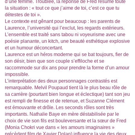
d’une femme. Troublée, la réponse de Fred résume toute
la situation : « tout ce que j’aime de toi, c’est ce que tu
détestes de toi ».
Le contexte est gênant pour beaucoup : les parents de
Laurence, l’université qui l’exclut, les regards extérieurs.
L’ensemble est traité sans tabou ni voyeurisme avec une
poésie planante, un kitch, une beauté esthétique explosive
et un humour déconcertant.
Laurence est un héros moderne qui se bat toujours, fier de
son désir, bien que son couple s’effiloche et se
raccommode sur dix ans pour prendre la forme d’un amour
impossible.
L’interprétation des deux personnages contrastés est
remarquable. Melvil Poupaud tient là le plus beau rôle de
sa carrière (pourtant bien longue et éclectique) tant son jeu
est rempli de finesse et de retenue, et Suzanne Clément
est émouvante et drôle. Les seconds rôles sont très
importants. Nathalie Baye en mère déstabilisée par le
choix de vie son fils est bouleversante et la sœur de Fred
(Monia Chokri vue dans « les amours imaginaires »
précèdent film de Xavier Dolan) influence la vie des deux