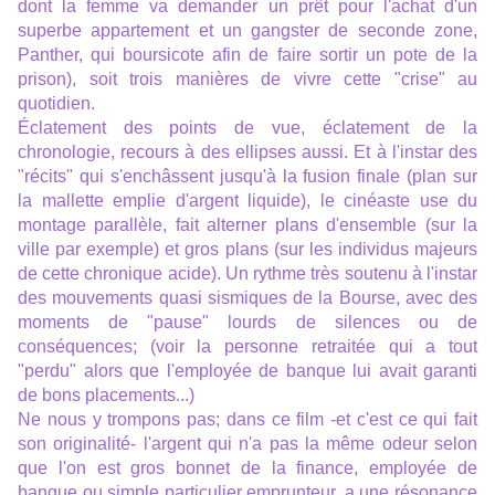
dont la femme va demander un prêt pour l'achat d'un
superbe appartement et un gangster de seconde zone,
Panther, qui boursicote afin de faire sortir un pote de la
prison), soit trois manières de vivre cette "crise" au
quotidien.
Éclatement des points de vue, éclatement de la
chronologie, recours à des ellipses aussi. Et à l'instar des
"récits" qui s'enchâssent jusqu'à la fusion finale (plan sur
la mallette emplie d'argent liquide), le cinéaste use du
montage parallèle, fait alterner plans d'ensemble (sur la
ville par exemple) et gros plans (sur les individus majeurs
de cette chronique acide). Un rythme très soutenu à l'instar
des mouvements quasi sismiques de la Bourse, avec des
moments de "pause" lourds de silences ou de
conséquences; (voir la personne retraitée qui a tout
"perdu" alors que l'employée de banque lui avait garanti
de bons placements...)
Ne nous y trompons pas; dans ce film -et c'est ce qui fait
son originalité- l'argent qui n'a pas la même odeur selon
que l'on est gros bonnet de la finance, employée de
banque ou simple particulier emprunteur, a une résonance