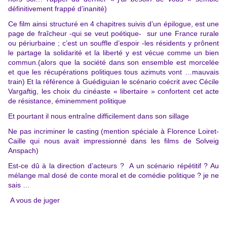
définitivement frappé d’inanité)
Ce film ainsi structuré en 4 chapitres suivis d’un épilogue, est une
page de fraîcheur -qui se veut poétique- sur une France rurale
ou périurbaine ; c’est un souffle d’espoir -les résidents y prônent
le partage la solidarité et la liberté y est vécue comme un bien
commun.(alors que la société dans son ensemble est morcelée
et que les récupérations politiques tous azimuts vont …mauvais
train) Et la référence à Guédiguian le scénario coécrit avec Cécile
Vargaftig, les choix du cinéaste « libertaire » confortent cet acte
de résistance, éminemment politique
Et pourtant il nous entraîne difficilement dans son sillage
Ne pas incriminer le casting (mention spéciale à Florence Loiret-
Caille qui nous avait impressionné dans les films de Solveig
Anspach)
Est-ce dû à la direction d’acteurs ? A un scénario répétitif ? Au
mélange mal dosé de conte moral et de comédie politique ? je ne
sais …
A vous de juger