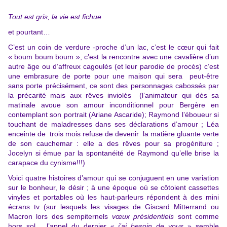
Tout est gris, la vie est fichue
et pourtant…
C’est un coin de verdure -proche d’un lac, c’est le cœur qui fait
« boum boum boum », c’est la rencontre avec une cavalière d’un
autre âge ou d’affreux cagoulés (et leur parodie de procès) c’est
une embrasure de porte pour une maison qui sera peut-être
sans porte précisément, ce sont des personnages cabossés par
la précarité mais aux rêves inviolés (l’animateur qui dès sa
matinale avoue son amour inconditionnel pour Bergère en
contemplant son portrait (Ariane Ascaride); Raymond l’éboueur si
touchant de maladresses dans ses déclarations d’amour ; Léa
enceinte de trois mois refuse de devenir la matière gluante verte
de son cauchemar : elle a des rêves pour sa progéniture ;
Jocelyn si émue par la spontanéité de Raymond qu’elle brise la
carapace du cynisme!!!)
Voici quatre histoires d’amour qui se conjuguent en une variation
sur le bonheur, le désir ; à une époque où se côtoient cassettes
vinyles et portables où les haut-parleurs répondent à des mini
écrans tv (sur lesquels les visages de Giscard Mitterrand ou
Macron lors des sempiternels
vœux présidentiels
sont comme
hors sol… l’appel du dernier «
j’ai besoin de vous
» semble