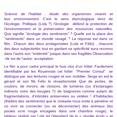
Science de l’habitat
,
étude des organismes vivants
et
leur environnement
. C’est le sens étymologique strict de
l'écologie. Politique (Lola ?)
l'écologie défend la protection de
l'environnement et la préservation des ressources naturelles.
Que signifie "
écologie des
sentiments"
? Quelle est la place des
"sentiments" dans un monde ravagé ? La réponse est dans ce
film…Chacun des deux protagonistes (Lola et Félix) , chacune
des deux subjectivités tout en gardant sa spécificité aura reconnu
dans l’autre son "entièreté" jusque dans ses fragilités Observation
-de soi de l’autre- acceptation
Le film a pour cadre principal le huis clos d’un hôtel. Facilement
identifiable par les Rouennais cet hôtel "Premier Consul" se
distingue par ses tentures rouges et son mobilier. Serge en est le
gérant et son fils Félix le réceptionniste Que de portes, de
couloirs, de miroirs, de cloisons, de lumières (ou d’éclairages
indirects voire des bougies !!) de baignoires comme autant de
fragmentations, d’intimités préservées ou violées ! d’habitacles
(théâtre des sentiments) que le cinéaste nous invite à pénétrer et
où vont se connecter (ou se déconnecter) des animaux (les
poules ocre rouge encagées dans une chambre rouge), le
tableau réalisé par Lola tel l’étendard de la « révolte écolo » et