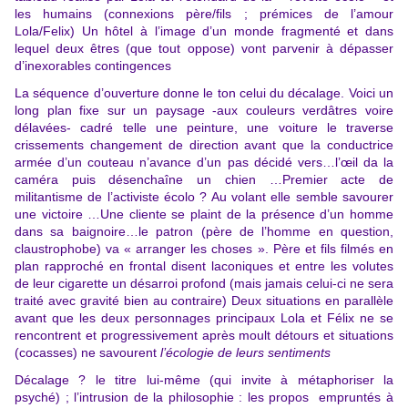
les humains (connexions père/fils ; prémices de l’amour
Lola/Felix) Un hôtel à l’image d’un monde fragmenté et dans
lequel deux êtres (que tout oppose) vont parvenir à dépasser
d’inexorables contingences
La séquence d’ouverture donne le ton celui du décalage. Voici un
long plan fixe sur un paysage -aux couleurs verdâtres voire
délavées- cadré telle une peinture, une voiture le traverse
crissements changement de direction avant que la conductrice
armée d’un couteau n’avance d’un pas décidé vers…l’œil da la
caméra puis désenchaîne un chien …Premier acte de
militantisme de l’activiste écolo ? Au volant elle semble savourer
une victoire …Une cliente se plaint de la présence d’un homme
dans sa baignoire…le patron (père de l’homme en question,
claustrophobe) va « arranger les choses ». Père et fils filmés en
plan rapproché en frontal disent laconiques et entre les volutes
de leur cigarette un désarroi profond (mais jamais celui-ci ne sera
traité avec gravité bien au contraire) Deux situations en parallèle
avant que les deux personnages principaux Lola et Félix ne se
rencontrent et progressivement après moult détours et situations
(cocasses) ne savourent
l’écologie de leurs sentiments
Décalage ? le titre lui-même (qui invite à métaphoriser la
psyché) ; l’intrusion de la philosophie : les propos empruntés à