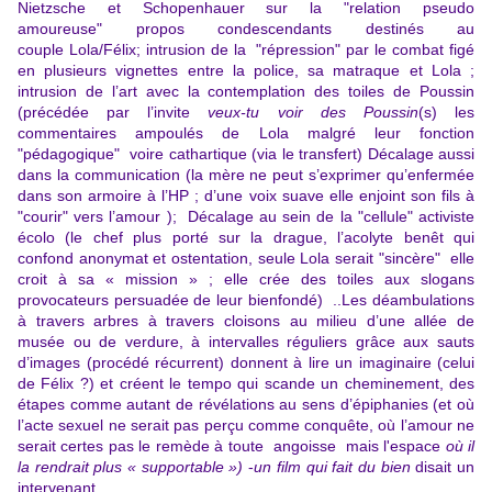
Nietzsche et Schopenhauer sur la "relation pseudo
amoureuse" propos condescendants destinés au
couple Lola/Félix; intrusion de la "répression" par le combat figé
en plusieurs vignettes entre la police,
sa matraque et Lola ;
intrusion de l’art avec la contemplation des toiles de Poussin
(précédée par l’invite
veux-tu voir des Poussin
(s) les
commentaires ampoulés de Lola malgré leur fonction
"pédagogique" voire cathartique (via le transfert) Décalage aussi
dans la communication (la mère ne peut s’exprimer qu’enfermée
dans son armoire à l’HP ; d’une voix suave elle enjoint son fils à
"courir" vers l’amour ); Décalage au sein de la "cellule" activiste
écolo (le chef plus porté sur la drague, l’acolyte benêt qui
confond anonymat et ostentation, seule Lola serait "sincère" elle
croit à sa « mission » ; elle crée des toiles aux slogans
provocateurs persuadée de leur bienfondé) ..Les déambulations
à travers arbres à travers cloisons au milieu d’une allée de
musée ou de verdure, à intervalles réguliers grâce aux sauts
d’images (procédé récurrent) donnent à lire un imaginaire (celui
de Félix ?) et créent le tempo qui scande un cheminement, des
étapes comme autant de révélations au sens d’épiphanies (et où
l’acte sexuel ne serait pas perçu comme conquête, où l’amour ne
serait certes pas le remède à toute angoisse mais l'espace
où il
la rendrait plus « supportable »)
-
un film qui fait du bien
disait un
intervenant