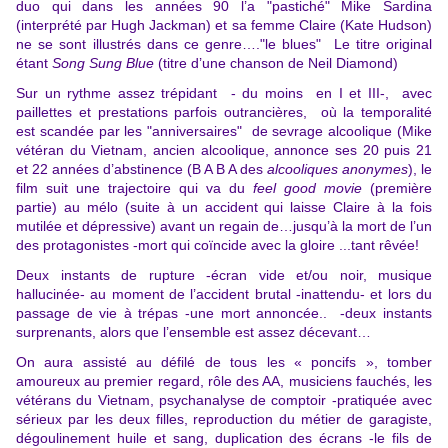
duo qui dans les années 90 l’a "pastiché" Mike Sardina
(interprété par Hugh Jackman) et sa femme Claire (Kate Hudson)
ne se sont illustrés dans ce genre…."le blues" Le titre original
étant
Song Sung Blue
(titre d’une chanson de Neil Diamond)
Sur un rythme assez trépidant - du moins en I et III-, avec
paillettes et prestations parfois outrancières, où la temporalité
est scandée par les "anniversaires" de sevrage alcoolique (Mike
vétéran du Vietnam, ancien alcoolique, annonce ses 20 puis 21
et 22 années d’abstinence (B A B A des
alcooliques anonymes
), le
film suit une trajectoire qui va du
feel good movie
(première
partie) au mélo (suite à un accident qui laisse Claire à la fois
mutilée et dépressive) avant un regain de…jusqu’à la mort de l’un
des protagonistes -mort qui coïncide avec la gloire ...tant rêvée!
Deux instants de rupture -écran vide et/ou noir, musique
hallucinée- au moment de l’accident brutal -inattendu- et lors du
passage de vie à trépas -une mort annoncée.. -deux instants
surprenants, alors que l’ensemble est assez décevant…
On aura assisté au défilé de tous les « poncifs », tomber
amoureux au premier regard, rôle des AA, musiciens fauchés, les
vétérans du Vietnam, psychanalyse de comptoir -pratiquée avec
sérieux par les deux filles, reproduction du métier de garagiste,
dégoulinement huile et sang, duplication des écrans -le fils de