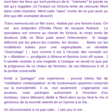
sont bien les lieux qui sont porteurs de la "mémoire" la parole ne
fait qu’y suppléer (cf l'instant où Victoria tente de retrouver Meril
dans cette chambre, Meril cette "sœur"
morte de ne pas avoir pu
être qui elle souhaitait devenir
)
Trans memoria
est un film trans, réalisé par une femme trans. On
est aux antipodes d’
Emilia Perez
de Jacques Audiard… Le
spectateur est comme au chevet de Victoria, le corps tordu de
douleurs (elle se filme juste avant l’intervention le visage
déformé par les pleurs les craintes, les doutes … flashs sur les
mutilations subies pour une vaginoplastie, un véritable
"charcutage" ) ; tout comme il est à l’écoute des conseils sur
la « dilatation », prodigués à Athena et Aamina (voix off suave…)
Il semble assister à une tragédie à l’antique ne serait-ce que par
la prégnance de ce chœur de femmes, de ces blessures à vif, à
la portée universelle
Invité à "partager" une expérience - journal intime fait de
"méditation contemplative" et de soubresauts spasmes corporels
sur la
transidentité
il va non seulement s’approprier ces
arcanes, mais participer activement à l’érection d’un
tombeau
(sens littéraire) dédié à Meril alors qu’au final le rire si
généreux de la sororité retentit tel un hymne à la Vie…
Un documentaire à ne pas rater…
I see you in me
…