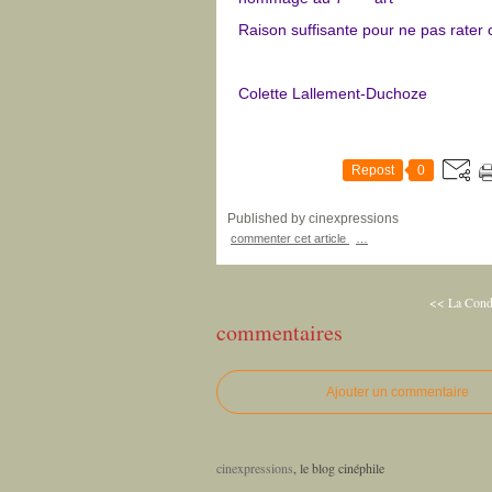
Raison suffisante pour ne pas rater c
Colette Lallement-Duchoze
Repost
0
Published by cinexpressions
commenter cet article
…
<< La Cond
commentaires
Ajouter un commentaire
cinexpressions
, le blog cinéphile