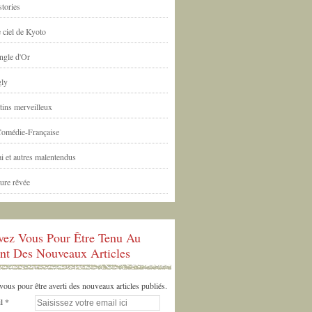
tories
 ciel de Kyoto
ngle d'Or
ly
tins merveilleux
Comédie-Française
i et autres malentendus
ure rêvée
ivez Vous Pour Être Tenu Au
nt Des Nouveaux Articles
us pour être averti des nouveaux articles publiés.
l