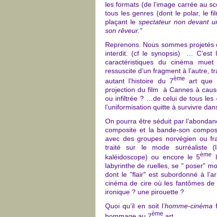
les formats (de l’image carrée au sco
tous les genres (dont le polar, le
plaçant le
spectateur non devant u
son rêveur."
Reprenons. Nous sommes projetés da
interdit. (cf le synopsis) … C’est 
caractéristiques du cinéma muet 
ressuscite d’un fragment à l’autre, t
ème
autant l’histoire du 7
art que c
projection du film à Cannes à cause
ou infiltrée ? …de celui de tous les
l’uniformisation quitte à survivre dan
On pourra être séduit par l’abondance
composite et la bande-son compos
avec des groupes norvégien ou fr
traité sur le mode surréaliste (
ème
kaléidoscope) ou encore le 5
l
labyrinthe de ruelles, se " poser
dont le "flair" est subordonné à l’a
cinéma de cire où les fantômes de s
ironique ? une pirouette ?
Quoi qu’il en soit l’
homme-cinéma
f
ème
hommage au 7
art