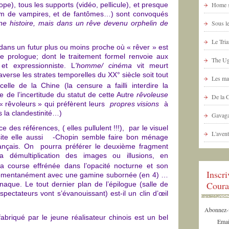
pe), tous les supports (vidéo, pellicule), et presque
Home s
 film de vampires, et de fantômes…) sont convoqués
ne histoire, mais dans un rêve devenu orphelin de
Sous le
Le Tria
ns un futur plus ou moins proche où « rêver » est
le prologue; dont le traitement formel renvoie aux
The Ug
et expressionniste. L
'homme/
cinéma
vit meurt
raverse les strates temporelles du XX° siècle soit tout
Les ma
elle de la Chine (la censure a failli interdire la
 de l’incertitude du statut de cette Autre
rêvoleuse
De la 
 « rêvoleurs » qui préfèrent leurs
propres visions
à
s la clandestinité…)
Gavaga
 des références, ( elles pullulent !!!), par le visuel
L'avent
ite elle aussi -Chopin semble faire bon ménage
ançais. On pourra préférer le deuxième fragment
la démultiplication des images ou illusions, en
a course effrénée dans l’opacité nocturne et son
Inscr
" momentanément avec une gamine subornée (en 4) …
Coura
rnaque. Le tout dernier plan de l’épilogue (salle de
pectateurs vont s’évanouissant) est-il un clin d’œil
Abonnez-vo
abriqué par le jeune réalisateur chinois est un bel
Emai