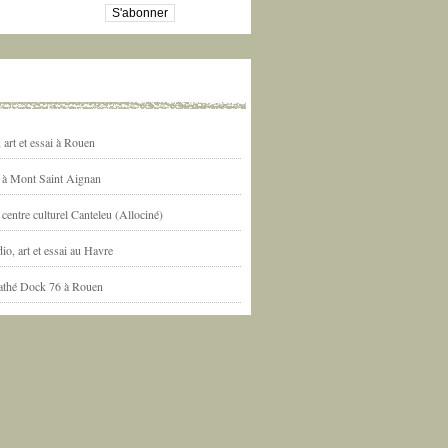
art et essai à Rouen
l à Mont Saint Aignan
centre culturel Canteleu (Allociné)
io, art et essai au Havre
athé Dock 76 à Rouen