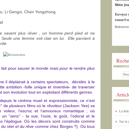
films (s
o, Li Gengxi, Chen Yongzhong
Envoyez v
rouen@or
ial
Retrouvez
 savent plus rêver , un homme perd pied et ne
on. Seule une femme voit clair en lui. Elle parvient à
rité.
Reche
fait pour sauver le monde mais pour le rendre plus
 il déplairait à certains spectateurs, décidés à le
te ambition -folle unique et inventive- de traverser
 son évolution tout en exploitant différents genres.
Artic
depuis le cinéma muet et expressionniste, ce n’est
 de plusieurs films où le
rêvoleur
(Jackson Yee) va
le voleur, l’escroc et l’amoureux romantique ; où
La Bata
 un "
sens"
- la vue, l’ouïe, le goût, l’odorat et le
ns l’épilogue. Où les décors sont construits comme
Sur la
e du réel et du rêve
comme chez Borges ?). Où tous