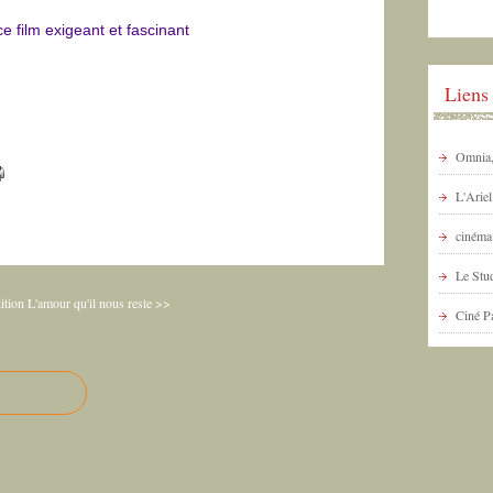
e film exigeant et fascinant
Liens
Omnia, 
L'Arie
cinéma 
Le Stud
ition
L'amour qu'il nous reste >>
Ciné P