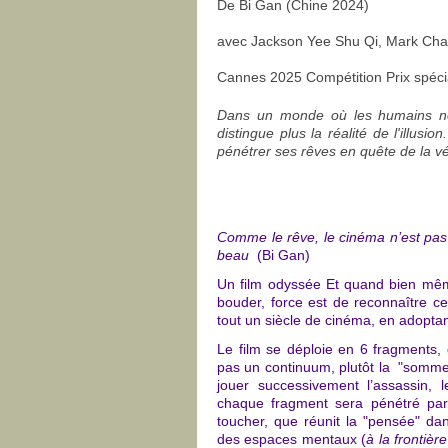
De Bi Gan (Chine 2024)
avec
Jackson Yee Shu Qi, Mark Cha
Cannes 2025 Compétition Prix spéc
Dans un monde où les humains ne
distingue plus la réalité de l'illusi
pénétrer ses rêves en quête de la vé
Comme le rêve, le cinéma n’est pas 
beau
(Bi Gan)
Un film odyssée
Et quand bien même
bouder, force est de reconnaître cet
tout un siècle de cinéma, en adoptant
Le film se déploie en 6 fragments, 
pas un continuum, plutôt la "somme"
jouer successivement l’assassin, 
chaque fragment sera pénétré par
toucher, que réunit la "pensée" da
des espaces mentaux (
à la frontièr