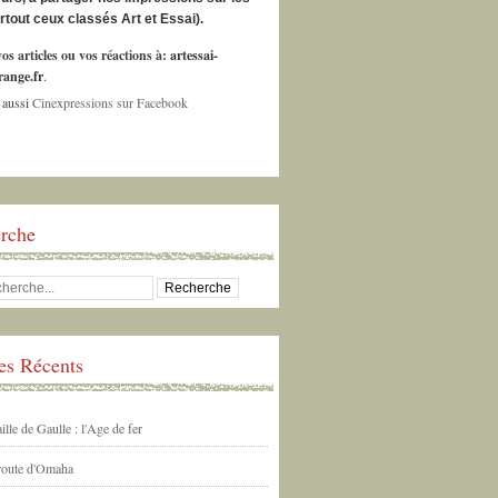
urtout ceux classés Art et Essai).
os articles ou vos réactions à:
artessai-
ange.fr
.
 aussi
Cinexpressions sur Facebook
rche
les Récents
ille de Gaulle : l'Age de fer
 route d'Omaha