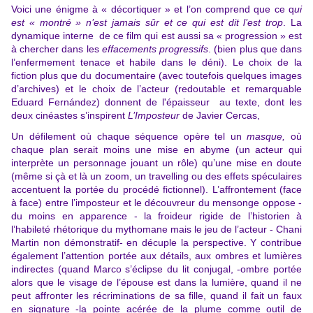
Voici une énigme à « décortiquer » et l’on comprend que ce q
ui
est « montré » n’est jamais sûr et ce qui est dit l’est trop
. La
dynamique interne de ce film qui est aussi sa « progression » est
à chercher dans les
effacements progressifs
. (bien plus que dans
l’enfermement tenace et habile dans le déni). Le choix de la
fiction plus que du documentaire (avec toutefois quelques images
d’archives) et le choix de l’acteur (redoutable et remarquable
Eduard Fernández) donnent de l'épaisseur au texte, dont les
deux cinéastes s’inspirent
L’Imposteur
de Javier Cercas,
Un défilement où chaque séquence opère tel un
masque,
où
chaque plan serait moins une mise en abyme (un acteur qui
interprète un personnage jouant un rôle) qu’une mise en doute
(même si çà et là un zoom, un travelling ou des effets spéculaires
accentuent la portée du procédé fictionnel). L’affrontement (face
à face) entre l’imposteur et le découvreur du mensonge oppose -
du moins en apparence - la froideur rigide de l’historien à
l’habileté rhétorique du mythomane mais le jeu de l’acteur - Chani
Martin non démonstratif- en décuple la perspective. Y contribue
également l’attention portée aux détails, aux ombres et lumières
indirectes (quand Marco s’éclipse du lit conjugal, -ombre portée
alors que le visage de l’épouse est dans la lumière, quand il ne
peut affronter les récriminations de sa fille, quand il fait un faux
en signature -la pointe acérée de la plume comme outil de