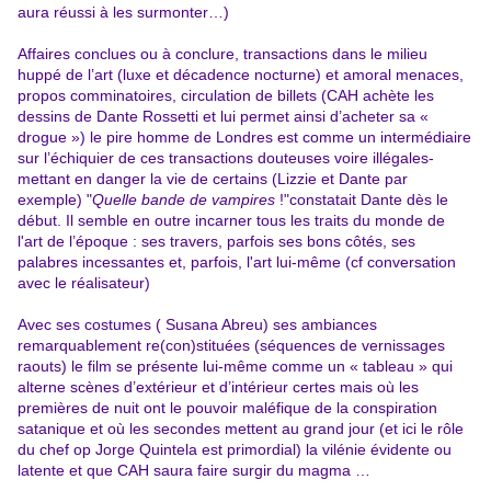
aura réussi à les surmonter…)
Affaires conclues ou à conclure, transactions dans le milieu
huppé de l’art (luxe et décadence nocturne) et amoral menaces,
propos comminatoires, circulation de billets (CAH achète les
dessins de Dante Rossetti et lui permet ainsi d’acheter sa «
drogue ») le pire homme de Londres est comme un intermédiaire
sur l’échiquier de ces transactions douteuses voire illégales-
mettant en danger la vie de certains (Lizzie et Dante par
exemple) "
Quelle bande de vampires
!"constatait Dante dès le
début. Il semble en outre incarner tous les traits du monde de
l'art de l’époque : ses travers, parfois ses bons côtés, ses
palabres incessantes et, parfois, l'art lui-même (cf conversation
avec le réalisateur)
Avec ses costumes ( Susana Abreu) ses ambiances
remarquablement re(con)stituées (séquences de vernissages
raouts) le film se présente lui-même comme un « tableau » qui
alterne scènes d’extérieur et d’intérieur certes mais où les
premières de nuit ont le pouvoir maléfique de la conspiration
satanique et où les secondes mettent au grand jour (et ici le rôle
du chef op Jorge Quintela est primordial) la vilénie évidente ou
latente et que CAH saura faire surgir du magma …