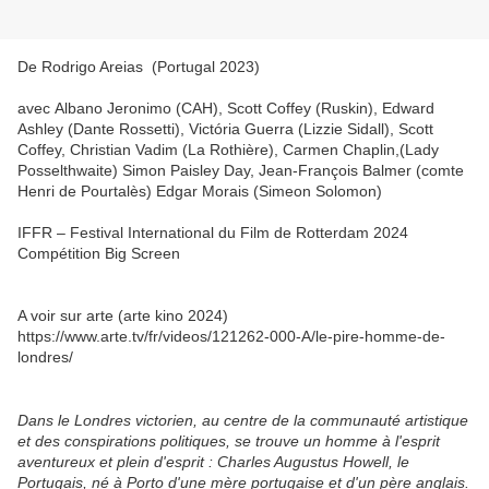
De Rodrigo Areias (Portugal 2023)
avec Albano Jeronimo (CAH), Scott Coffey (Ruskin), Edward
Ashley (Dante Rossetti), Victória Guerra (Lizzie Sidall), Scott
Coffey, Christian Vadim (La Rothière), Carmen Chaplin,(Lady
Posselthwaite) Simon Paisley Day, Jean-François Balmer (comte
Henri de Pourtalès) Edgar Morais (Simeon Solomon)
IFFR – Festival International du Film de Rotterdam 2024
Compétition Big Screen
A voir sur arte (arte kino 2024)
https://www.arte.tv/fr/videos/121262-000-A/le-pire-homme-de-
londres/
Dans le Londres victorien, au centre de la communauté artistique
et des conspirations politiques, se trouve un homme à l'esprit
aventureux et plein d'esprit : Charles Augustus Howell, le
Portugais, né à Porto d'une mère portugaise et d'un père anglais.