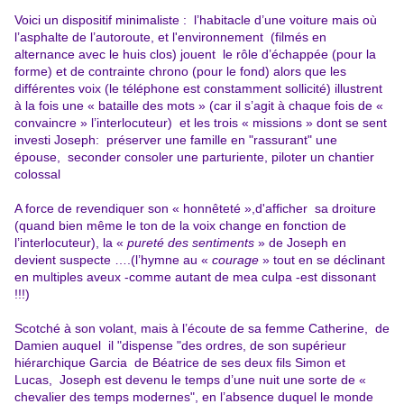
Voici un dispositif minimaliste : l’habitacle d’une voiture mais où
l’asphalte de l’autoroute, et l'environnement (filmés en
alternance avec le huis clos) jouent le rôle d’échappée (pour la
forme) et de contrainte chrono (pour le fond) alors que les
différentes voix (le téléphone est constamment sollicité) illustrent
à la fois une « bataille des mots » (car il s’agit à chaque fois de «
convaincre » l’interlocuteur) et les trois « missions » dont se sent
investi Joseph: préserver une famille en "rassurant" une
épouse, seconder consoler une parturiente, piloter un chantier
colossal
A force de revendiquer son « honnêteté »,d'afficher sa droiture
(quand bien même le ton de la voix change en fonction de
l’interlocuteur), la «
pureté des sentiments
» de Joseph en
devient suspecte ….(l’hymne au «
courage
» tout en se déclinant
en multiples aveux -comme autant de mea culpa -est dissonant
!!!)
Scotché à son volant, mais à l’écoute de sa femme Catherine, de
Damien auquel il "dispense "des ordres, de son supérieur
hiérarchique Garcia de Béatrice de ses deux fils Simon et
Lucas, Joseph est devenu le temps d’une nuit une sorte de «
chevalier des temps modernes", en l’absence duquel le monde