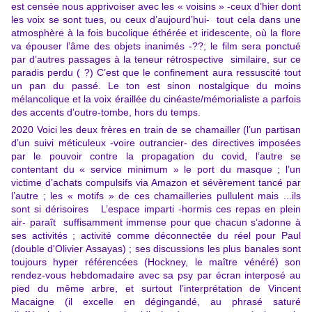
est censée nous apprivoiser avec les « voisins » -ceux d’hier dont
les voix se sont tues, ou ceux d’aujourd’hui- tout cela dans une
atmosphère à la fois bucolique éthérée et iridescente, où la flore
va épouser l’âme des objets inanimés -??; le film sera ponctué
par d’autres passages à la teneur rétrospective similaire, sur ce
paradis perdu ( ?) C’est que le confinement aura ressuscité tout
un pan du passé. Le ton est sinon nostalgique du moins
mélancolique et la voix éraillée du cinéaste/mémorialiste a parfois
des accents d’outre-tombe, hors du temps.
2020 Voici les deux frères en train de se chamailler (l’un partisan
d’un suivi méticuleux -voire outrancier- des directives imposées
par le pouvoir contre la propagation du covid, l’autre se
contentant du « service minimum » le port du masque ; l’un
victime d’achats compulsifs via Amazon et sévèrement tancé par
l’autre ; les « motifs » de ces chamailleries pullulent mais ...ils
sont si dérisoires L’espace imparti -hormis ces repas en plein
air- paraît suffisamment immense pour que chacun s’adonne à
ses activités ; activité comme déconnectée du réel pour Paul
(double d'Olivier Assayas) ; ses discussions les plus banales sont
toujours hyper référencées (Hockney, le maître vénéré) son
rendez-vous hebdomadaire avec sa psy par écran interposé au
pied du même arbre, et surtout l’interprétation de Vincent
Macaigne (il excelle en dégingandé, au phrasé saturé