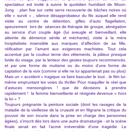
spectateur est invité à suivre le quotidien humiliant de Moon-
Jung : plan fixe sur cette serre recouverte de bâches noires où
elle « survit » , silence désapprobateur du fils auquel elle rend
visite au centre de détention, gifles d’auto flagellation,
apeurement lors de séances de thérapie de groupe, abnégation
au service d’un couple âgé (lui aveugle et bienveillant, elle
atteinte de démence sénile et méchante), visite à la mère
hospitalisée insensible aux marques d’affection de sa fille,
réification par l’amant aux exigences machistes. Tout cela
accentué par la couleur terne des vêtements, la pâleur presque
livide du visage, par la lenteur des gestes toujours recommencés,
et par une forme de mutisme ou du moins d’une forme de
captation de la voix (comme si elle ne lui appartenait pas ou plus)
Mais un « accident » tragique va faire basculer le tout…le film lui-
même empruntant les voies du thriller Pour maquiller le réel que
d’astuces mensongères ! que de décisions à prendre
rapidement ! la femme bienveillante et résignée devenue « hors
la loi » ?
Toujours prégnante la peinture sociale (dont les ravages de la
maladie de la vieillesse de la cruauté et en filigrane la critique du
pouvoir de son incurie dans la prise en charge des personnes
âgées), s’inscrit dès lors dans une autre dramaturgie - et la scène
finale serait en fait l’acmé irréversible d’une tragédie. Le