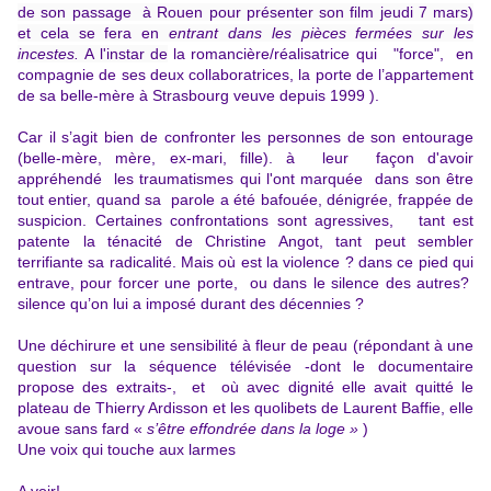
de son passage à Rouen pour présenter son film jeudi 7 mars)
et cela se fera en
entrant dans les pièces fermées sur les
incestes.
A l'instar de
la romancière/réalisatrice qui "force", en
compagnie de ses deux collaboratrices, la porte de l’appartement
de sa belle-mère à Strasbourg veuve depuis 1999 ).
Car il s’agit bien de confronter les personnes de son entourage
(belle-mère, mère, ex-mari, fille). à leur façon d'avoir
appréhendé les traumatismes qui l'ont marquée dans son être
tout entier, quand sa parole a été bafouée, dénigrée, frappée de
suspicion. Certaines confrontations sont agressives, tant est
patente la ténacité de Christine Angot, tant peut sembler
terrifiante sa radicalité. Mais où est la violence ? dans ce pied qui
entrave, pour forcer une porte, ou dans le silence des autres?
silence qu’on lui a imposé durant des décennies ?
Une déchirure et une sensibilité à fleur de peau (répondant à une
question sur la séquence télévisée -dont le documentaire
propose des extraits-, et où avec dignité elle avait quitté le
plateau de Thierry Ardisson et les quolibets de Laurent Baffie, elle
avoue sans fard «
s’être effondrée dans
la loge »
)
Une voix qui touche aux larmes