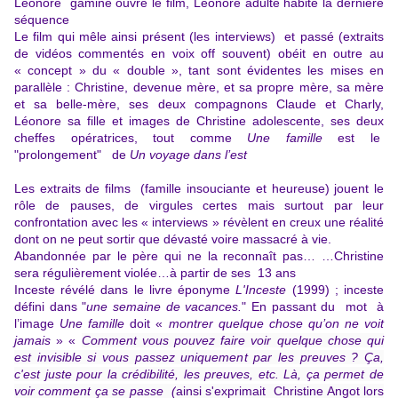
Léonore gamine ouvre le film, Léonore adulte habite la dernière
séquence
Le film qui mêle ainsi présent (les interviews) et passé (extraits
de vidéos commentés en voix off souvent) obéit en outre au
« concept » du « double », tant sont évidentes les mises en
parallèle :
Christine, devenue mère, et sa propre mère, sa mère
et sa belle-mère, ses deux compagnons Claude et Charly,
Léonore sa fille et images de Christine adolescente, ses deux
cheffes opératrices, tout comme
Une famille
est le
"prolongement" de
Un voyage dans l’est
Les extraits de films (famille insouciante et heureuse) jouent le
rôle de pauses, de virgules certes mais surtout par leur
confrontation avec les « interviews » révèlent en creux une réalité
dont on ne peut sortir que dévasté voire massacré à vie.
Abandonnée par le père qui ne la reconnaît pas… …Christine
sera régulièrement violée…à partir de ses 13 ans
Inceste révélé dans le livre éponyme
L'Inceste
(1999) ; inceste
défini dans "
une semaine de vacances.
" En passant du mot à
l’image
Une famille
doit «
montrer
quelque chose qu’on ne voit
jamais
» «
Comment vous pouvez faire voir quelque chose qui
est invisible si vous passez uniquement par les preuves ? Ça,
c'est juste pour la crédibilité, les preuves, etc. Là, ça permet de
voir comment ça se passe (
ainsi s'exprimait Christine Angot lors