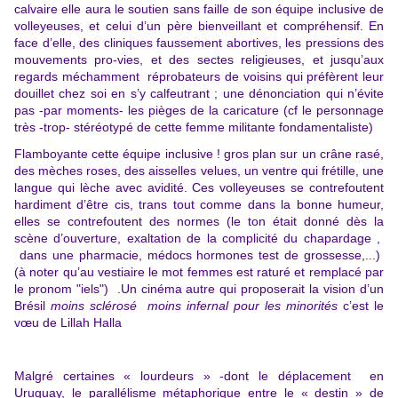
calvaire elle aura le soutien sans faille de son équipe inclusive de
volleyeuses, et celui d’un père bienveillant et compréhensif. En
face d’elle, des cliniques faussement abortives, les pressions des
mouvements pro-vies, et des sectes religieuses, et jusqu’aux
regards méchamment réprobateurs de voisins qui préfèrent leur
douillet chez soi en s’y calfeutrant ; une dénonciation qui n’évite
pas -par moments- les pièges de la caricature (cf le personnage
très -trop- stéréotypé de cette femme militante fondamentaliste)
Flamboyante cette équipe inclusive ! gros plan sur un crâne rasé,
des mèches roses, des aisselles velues, un ventre qui frétille, une
langue qui lèche avec avidité. Ces volleyeuses se contrefoutent
hardiment d’être cis, trans tout comme dans la bonne humeur,
elles se contrefoutent des normes (le ton était donné dès la
scène d’ouverture, exaltation de la complicité du chapardage ,
dans une pharmacie, médocs hormones test de grossesse,...)
(à noter qu’au vestiaire le mot femmes est raturé et remplacé par
le pronom "iels") .
Un cinéma autre qui proposerait la vision d’un
Brésil
moins sclérosé moins infernal pour les minorités
c’est le
vœu de Lillah Halla
Malgré certaines « lourdeurs » -dont le déplacement en
Uruguay, le parallélisme métaphorique entre le « destin » de