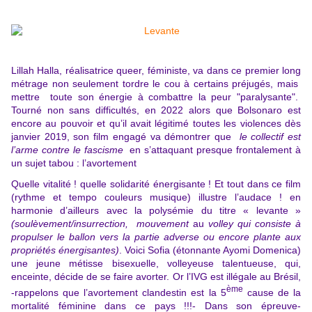
Lillah Halla, réalisatrice queer, féministe, va dans ce premier long
métrage non seulement tordre le cou à certains préjugés, mais
mettre toute son énergie à combattre la peur "paralysante".
Tourné non sans difficultés, en 2022 alors que Bolsonaro est
encore au pouvoir et qu’il avait légitimé toutes les violences dès
janvier 2019, son film engagé va démontrer que
le collectif est
l’arme contre le fascisme
en s’attaquant presque frontalement à
un sujet tabou : l’avortement
Quelle vitalité ! quelle solidarité énergisante ! Et tout dans ce film
(rythme et tempo couleurs musique) illustre l’audace ! en
harmonie d’ailleurs avec la polysémie du titre « levante »
(soulèvement/insurrection, mouvement
au
volley qui
consiste à
propulser le ballon vers la partie adverse ou encore plante aux
propriétés énergisantes)
.
Voici Sofia (étonnante
Ayomi Domenica)
une jeune métisse bisexuelle, volleyeuse talentueuse, qui,
enceinte, décide de se faire avorter. Or l’IVG est illégale au Brésil,
ème
-rappelons que l’avortement clandestin est la 5
cause de la
mortalité féminine dans ce pays !!!- Dans son épreuve-