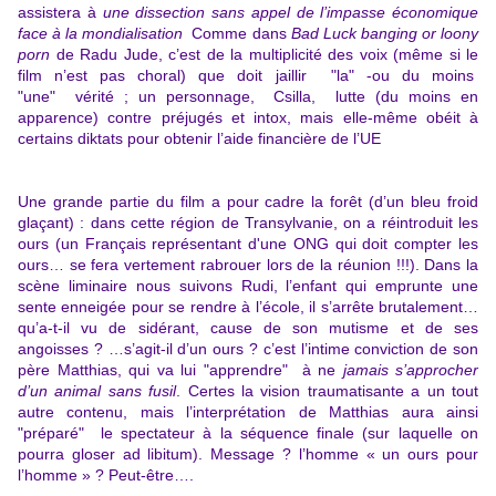
assistera à
une dissection sans appel de l’impasse économique
face à la mondialisation
Comme dans
Bad Luck banging or loony
porn
de Radu Jude, c’est de la multiplicité des voix (même si le
film n’est pas choral) que doit jaillir "la" -ou du moins
"une" vérité ; un personnage, Csilla, lutte (du moins en
apparence) contre préjugés et intox, mais elle-même obéit à
certains diktats pour obtenir l’aide financière de l’UE
Une grande partie du film a pour cadre la forêt (d’un bleu froid
glaçant) : dans cette région de Transylvanie, on a réintroduit les
ours (un Français représentant d'une ONG qui doit compter les
ours… se fera vertement rabrouer lors de la réunion !!!). Dans la
scène liminaire nous suivons Rudi, l’enfant qui emprunte une
sente enneigée pour se rendre à l’école, il s’arrête brutalement…
qu’a-t-il vu de sidérant, cause de son mutisme et de ses
angoisses ? …s’agit-il d’un ours ? c’est l’intime conviction de son
père Matthias, qui va lui "apprendre" à ne
jamais s’approcher
d’un animal sans fusil
. Certes la vision traumatisante a un tout
autre contenu, mais l’interprétation de Matthias aura ainsi
"préparé" le spectateur à la séquence finale (sur laquelle on
pourra gloser ad libitum). Message ? l’homme « un ours pour
l’homme » ? Peut-être….