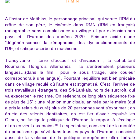
A l’instar de Matthias, le personnage principal, qui scrute l’IRM du
crâne de son père, le cinéaste dans RMN (IRM en français)
radiographie sans complaisance un village et par extension son
pays et l’Europe des années 2020 Peinture acide d'une
"dégénérescence" la xénophobie, des dysfonctionnements de
l’UE, et critique acerbe du machisme.
Transylvanie ; terre d’accueil et d’invasion ; là cohabitent
Roumains Hongrois Allemands ; là s’entremêlent plusieurs
langues…(dans le film pour le sous titrage, une couleur
correspondra à une langue). Pourtant l’équilibre est bien précaire
dans ce village reculé où l’autre est stigmatisé. C'est l’arrivée de
trois travailleurs étrangers, des Sri-Lankais, noirs de surcroît, qui
va exacerber le racisme. On retiendra ce long plan séquence
fixe
de plus de 15’ : une réunion municipale, animée par le maire (qui
a pris le relais du curé) plus de 20 personnes vont s’exprimer ; on
éructe des relents identitaires, on est fier d'avoir expulsé les
Gitans, on fustige la politique de l’Europe, le rapport à l’écologie
et on en vient aux mains !!! Le spectateur, conscient de la montée
du populisme qui sévit dans tous les pays de l’Europe, conscient
aussi de la violence de la politique européenne ultra libérale