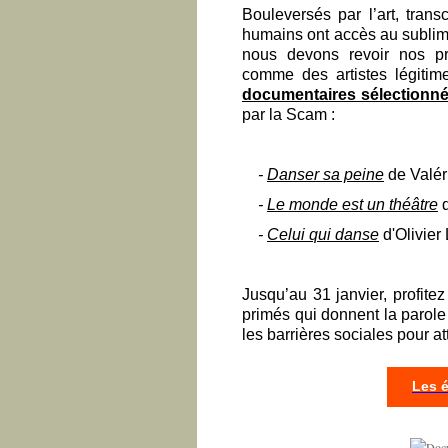
Bouleversés par l’art, trans
humains ont accès au sublime
nous devons revoir nos p
comme des artistes légitim
documentaires sélectionn
par la Scam :
-
Danser sa peine
de Valér
-
Le monde est un théâtre
d
-
Celui qui danse
d'Olivier
Jusqu’au 31 janvier, profite
primés qui donnent la parole
les barrières sociales pour at
Les é