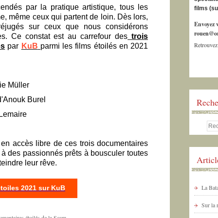
cendés par la pratique artistique, tous les
films (s
, même ceux qui partent de loin. Dès lors,
Envoyez v
réjugés sur ceux que nous considérons
rouen@or
es. Ce constat est au carrefour des
trois
Retrouvez
és
par
KuB
parmi les films étoilés en 2021
ie Müller
'Anouk Burel
Reche
 Lemaire
z en accès libre de ces trois documentaires
 à des passionnés prêts à bousculer toutes
Artic
teindre leur rêve.
La Bata
toiles 2021 sur KuB
Sur la