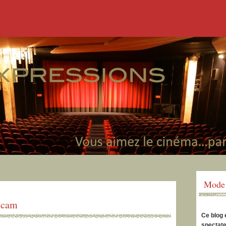
Mode 
 Scam
Ce blog 
spectate