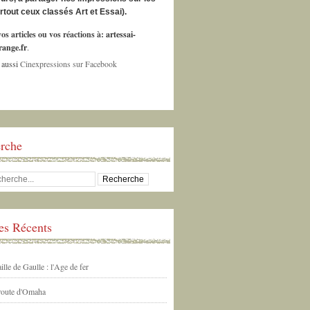
urtout ceux classés Art et Essai).
os articles ou vos réactions à:
artessai-
ange.fr
.
 aussi
Cinexpressions sur Facebook
rche
les Récents
ille de Gaulle : l'Age de fer
 route d'Omaha