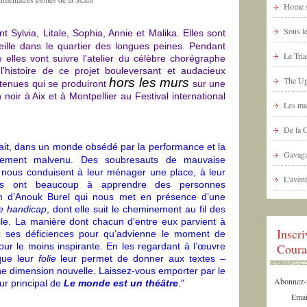
Home s
Sous le
ent Sylvia, Litale, Sophia, Annie et Malika. Elles sont
ille dans le quartier des longues peines. Pendant
Le Tria
elles vont suivre l'atelier du célèbre chorégraphe
 l'histoire de ce projet bouleversant et audacieux
The Ug
hors les murs
étenues qui se produiront
sur une
 noir à Aix et à Montpellier au Festival international
Les ma
De la 
ait, dans un monde obsédé par la performance et la
Gavaga
blement malvenu. Des soubresauts de mauvaise
ve nous conduisent à leur ménager une place, à leur
L'avent
ides ont beaucoup à apprendre des personnes
lm d’Anouk Burel qui nous met en présence d’une
de handicap
, dont elle suit le cheminement au fil des
cle.
La manière dont chacun d’entre eux parvient à
Inscr
c ses déficiences pour qu’advienne le moment de
our le moins inspirante. En les regardant à l’œuvre
Coura
que leur
folie
leur permet de donner aux textes –
ne dimension nouvelle.
Laissez-vous emporter par le
Abonnez-vo
ur principal de
Le monde est un théâtre
."
Emai