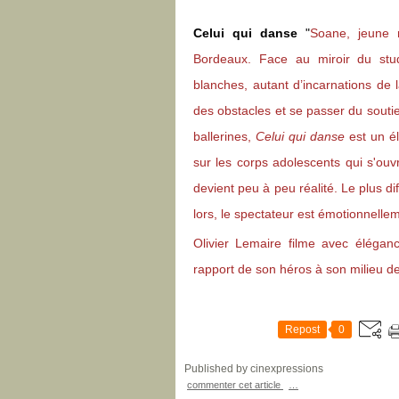
Celui qui danse
"
Soane, jeune 
Bordeaux. Face au miroir du stu
blanches, autant d’incarnations de 
des obstacles et se passer du sout
ballerines,
Celui qui danse
est un él
sur les corps adolescents qui s'ou
devient peu à peu réalité. Le plus di
lors, le spectateur est émotionnelleme
Olivier Lemaire filme avec élégan
rapport de son héros à son milieu de 
Repost
0
Published by cinexpressions
commenter cet article
…