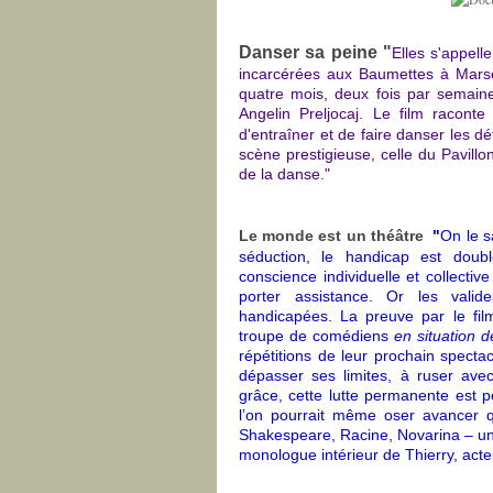
Danser sa peine "
E
lles s'appell
incarcérées aux Baumettes à Marse
quatre mois, deux fois par semaine 
Angelin Preljocaj. Le film raconte
d'entraîner et de faire danser les d
scène prestigieuse, celle du Pavillon
de la danse."
Le monde est un théâtre
"
On le s
séduction, le handicap est dou
conscience individuelle et collecti
porter assistance. Or les val
handicapées. La preuve par le fi
troupe de comédiens
en situation 
répétitions de leur prochain specta
dépasser ses limites, à ruser ave
grâce, cette lutte permanente est p
l’on pourrait même oser avancer 
Shakespeare, Racine, Novarina – u
monologue intérieur de Thierry, acte