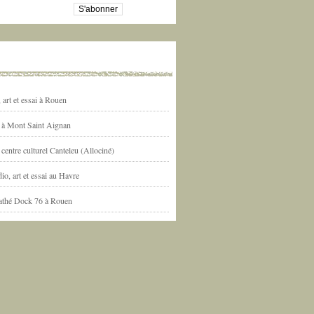
art et essai à Rouen
l à Mont Saint Aignan
centre culturel Canteleu (Allociné)
io, art et essai au Havre
athé Dock 76 à Rouen