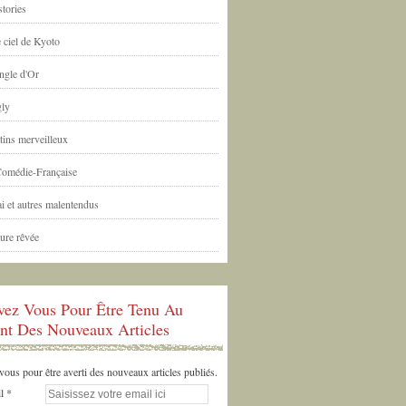
tories
 ciel de Kyoto
ngle d'Or
ly
tins merveilleux
Comédie-Française
i et autres malentendus
ure rêvée
ivez Vous Pour Être Tenu Au
nt Des Nouveaux Articles
us pour être averti des nouveaux articles publiés.
l