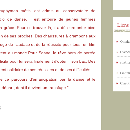
rugbyman métis, est admis au conservatoire de
dio de danse, il est entouré de jeunes femmes
Liens
la grâce. Pour se trouver là, il a dû surmonter bien
ien de ses proches. Des chaussures à crampons aux
Omnia, 
oge de l’audace et de la réussite pour tous, un film
L'Arie
vrent au monde.
Pour Soane, le rêve hors de portée
fficile pour lui sera finalement d’obtenir son bac. Dès
cinéma 
nt solidaire de ses réussites et de ses difficultés.
Le Stud
ce ce parcours d’émancipation par la danse et le
Ciné P
départ, dont il devient un transfuge."