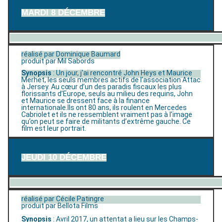
MARDI 8 DÉCEMBRE
réalisé par Dominique Baumard
produit par Mil Sabords
Synopsis
: Un jour, j'ai rencontré John Heys et Maurice
Merhet, les seuls membres actifs de l’association Attac
à Jersey. Au cœur d’un des paradis fiscaux les plus
florissants d’Europe, seuls au milieu des requins, John
et Maurice se dressent face à la finance
internationale.Ils ont 80 ans, ils roulent en Mercedes
Cabriolet et ils ne ressemblent vraiment pas à l’image
qu’on peut se faire de militants d’extrême gauche. Ce
film est leur portrait.
JEUDI 10 DÉCEMBRE
réalisé par Cécile Patingre
produit par Bellota Films
Synopsis
: Avril 2017, un attentat a lieu sur les Champs-