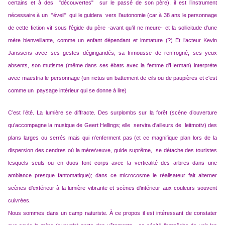
certains et à des "découvertes" sur le passé de son père), il est l’instrument
nécessaire à un "éveil" qui le guidera vers l’autonomie (car à 38 ans le personnage
de cette fiction vit sous l’égide du père -avant qu’il ne meure- et la sollicitude d’une
mère bienveillante, comme un enfant dépendant et immature (?) Et l’acteur Kevin
Janssens avec ses gestes dégingandés, sa frimousse de renfrogné, ses yeux
absents, son mutisme (même dans ses ébats avec la femme d’Herman) interprète
avec maestria le personnage (un rictus un battement de cils ou de paupières et c'est
comme un paysage intérieur qui se donne à lire)
C’est l’été. La lumière se diffracte. Des surplombs sur la forêt (scène d’ouverture
qu’accompagne la musique de Geert Hellings; elle servira d'ailleurs de leitmotiv) des
plans larges ou serrés mais qui n’enferment pas (et ce magnifique plan lors de la
dispersion des cendres où la mère/veuve, guide suprême, se détache des touristes
lesquels seuls ou en duos font corps avec la verticalité des arbres dans une
ambiance presque fantomatique); dans ce microcosme le réalisateur fait alterner
scènes d’extérieur à la lumière vibrante et scènes d’intérieur aux couleurs souvent
cuivrées.
Nous sommes dans un camp naturiste. À ce propos il est intéressant de constater