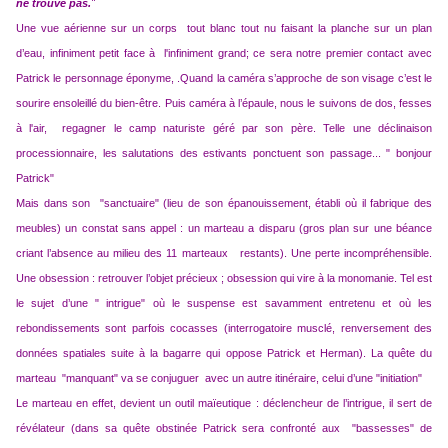
ne trouve pas.
"
Une vue aérienne sur un corps tout blanc tout nu faisant la planche sur un plan
d’eau, infiniment petit face à l'infiniment grand; ce sera notre premier contact avec
Patrick le personnage éponyme, .Quand la caméra s’approche de son visage c’est le
sourire ensoleillé du bien-être. Puis caméra à l’épaule, nous le suivons de dos, fesses
à l'air, regagner le camp naturiste géré par son père. Telle une déclinaison
processionnaire, les salutations des estivants ponctuent son passage... " bonjour
Patrick"
Mais dans son "sanctuaire" (lieu de son épanouissement, établi où il fabrique des
meubles) un constat sans appel : un marteau a disparu (gros plan sur une béance
criant l’absence au milieu des 11 marteaux restants). Une perte incompréhensible.
Une obsession : retrouver l’objet précieux ; obsession qui vire à la monomanie. Tel est
le sujet d’une " intrigue" où le suspense est savamment entretenu et où les
rebondissements sont parfois cocasses (interrogatoire musclé, renversement des
données spatiales suite à la bagarre qui oppose Patrick et Herman). La quête du
marteau "manquant" va se conjuguer avec un autre itinéraire, celui d’une "initiation"
Le marteau en effet, devient un outil maïeutique : déclencheur de l’intrigue, il sert de
révélateur (dans sa quête obstinée Patrick sera confronté aux "bassesses" de