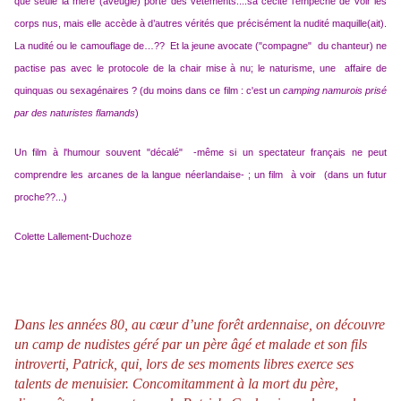
que seule la mère (aveugle) porte des vêtements....sa cécité l’empêche de voir les
corps nus, mais elle accède à d’autres vérités que précisément la nudité maquille(ait).
La nudité ou le camouflage de…?? Et la jeune avocate ("compagne" du chanteur) ne
pactise pas avec le protocole de la chair mise à nu; le naturisme, une affaire de
quinquas ou sexagénaires ? (du moins dans ce film : c'est un
camping namurois prisé
par des naturistes flamands
)
Un film à l'humour souvent "décalé" -même si un spectateur français ne peut
comprendre les arcanes de la langue néerlandaise- ; un film à voir (dans un futur
proche??...)
Colette Lallement-Duchoze
Dans les années 80, au cœur d’une forêt ardennaise, on découvre
un camp de nudistes géré par un père âgé et malade et son fils
introverti, Patrick, qui, lors de ses moments libres exerce ses
talents de menuisier. Concomitamment à la mort du père,