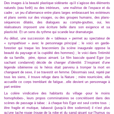
Des images à la beauté plastique sidérante -qu’il s’agisse des éléments
naturels (eau forêt) ou des intérieurs, une maîtrise de l’espace et du
cadre ; un jeu d’alternance entre plans larges embrassant les extérieurs
et plans serrés sur des visages, ou des groupes humains, des plans-
séquences dilatés, des dialogues au compte-gouttes, oui, les
réalisateurs imposent une écriture belle dans son exigence et sa
plasticité. Et un sens du rythme qui scande leur dramaturgie.
Au début, une succession de « tableaux » permet au spectateur de
« sympathiser » avec le personnage principal ; le voici en garde-
forestier qui traque les braconniers (la scène inaugurale oppose la
beauté du paysage et la cupidité des hommes) ; le voici dans l'intimité
de sa famille, père, époux aimant. Le film bascule quand Egor (se
sachant condamné) décide de changer
d’identité. S
’inspirant d’une
légende sibérienne où le héros était parvenu à tromper la mort en
changeant de sexe, il se travestit en femm
e.
Désormais seul, rejeté par
tous les siens, il trouve refuge dans la Nature ; mère nourricière, elle
accueille ce corps tremblant de fatigue…elle devient un personnage à
part entière
La colère vindicative des habitants
du village
-pour le moins
homophobes-, leurs propos comminatoires se concrétisent dans des
scènes de passage à tabac : à chaque fois Egor est seul contre
tous
;
être fragile
et mutique,
tabassé (jusqu’à être sodomisé) il n’est plus
qu’une tache rouge (rouge de la robe et du sang) gisant sur l’humus
ou