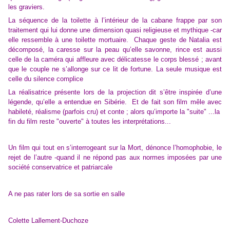
les graviers.
L
a séquence de la toilette à l’intérieur de la cabane frappe par son
traitement qui lui donne une dimension quasi religieuse et mythique
-car
elle ressemble à
une
toilette mortuaire. C
haque geste
de Natalia
est
décomposé, la caresse sur la peau q
u’elle
savonne, rince est aussi
celle de la caméra
qui affleure avec délicatesse le corps blessé ;
avant
que le couple
ne s’allonge sur ce lit de fortune
. La seule musique est
celle du silence complice
La réalisatrice présente lors de la projection dit s’être inspirée d’une
légende, qu’elle a entendue en Sibérie. Et de fait son film mêle avec
habileté, réalisme (parfois cru) et conte ; alors qu’importe la "suite" ...la
fin du film reste "ouverte" à toutes les interprétations...
Un film qui tout en s’interrogeant sur la Mort, dénonce l’homophobie, le
rejet de l’autre -quand il ne répond pas aux normes imposées par une
société conservatrice et patriarcale
A ne pas rater lors de sa sortie en salle
Colette Lallement-Duchoze