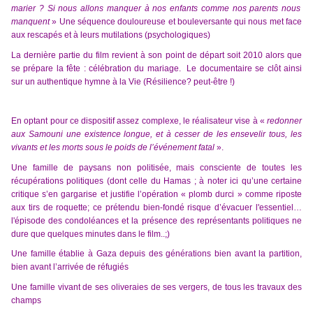
marier ? Si nous
allons
manqu
er
à nos enfants comme nos parents nous
manquent
» Une séquence douloureuse et bouleversante qui nous met face
aux rescapés et à leurs mutilations (psychologiques)
La dernière partie du film revient à son point de départ soit 2010 alors que
se prépare la fête : célébration du mariage. Le documentaire se clôt ainsi
sur un authentique hymne à la Vie (Résilience? peut-être !)
En optant pour ce dispositif assez complexe, le réalisateur vise à «
redonner
aux Samouni une existence longue,
et à
cesser de les ensevelir tous, les
vivants et les morts sous le poids de l’événement fatal
».
Une famille de paysans non politisée, mais consciente de toutes les
récupérations politiques (dont celle du Hamas ; à noter ici qu’une certaine
critique s’en gargarise et justifie l’opération « plomb durci » comme riposte
aux tirs de roquette; ce prétendu bien-fondé risque d’évacuer l'essentiel…
l'épisode des condoléances et la présence des représentants politiques ne
dure que quelques minutes dans le film..;)
Une famille établie à Gaza depuis des générations bien avant la partition,
bien avant l’arrivée de réfugiés
Une famille vivant de ses oliveraies de ses vergers, de tous les travaux des
champs