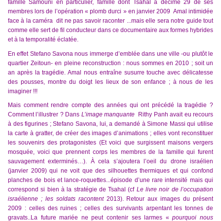
famille Samouni en particulier, famille dont Tsahal a décimé 29 de ses
membres lors de l’opération « plomb durci » en janvier 2009 Amal intimidée
face à la caméra dit ne pas savoir raconter ...mais elle sera notre guide tout
comme elle sert de fil conducteur dans ce documentaire aux formes hybrides
et à la temporalité éclatée.
En effet Stefano Savona nous immerge d’emblée dans une ville -ou plutôt le
quartier Zeitoun- en pleine reconstruction : nous sommes en 2010 ; soit un
an après la tragédie. Amal nous entraîne susurre touche avec délicatesse
des pousses, montre du doigt les lieux de son enfance ; à nous de les
imaginer !!!
Mais comment rendre compte des années qui ont précédé la tragédie ?
Comment l’illustrer ? Dans
L’image manquante
Rithy Panh avait eu recours
à des figurines ; Stefano Savona, lui, a demandé à Simone Massi qui utilise
la carte à gratter, de créer des images d’animations ; elles vont reconstituer
les souvenirs des protagonistes (Et voici que surgissent maisons vergers
mosquée, voici que prennent corps les membres de la famille qui furent
sauvagement exterminés…). À cela s’ajoutera l’oeil du drone israélien
(janvier 2009) qui ne voit que des silhouettes thermiques et qui confond
planches de bois et lance-roquettes...épisode d’une rare intensité mais qui
correspond si bien à la stratégie de Tsahal (cf
Le livre noir de l’occupation
israélienne ; les soldats racontent
2013).
Retour aux images du présent
2009 : celles des ruines ; celles des survivants arpentant les tonnes de
gravats..La future mariée ne peut contenir ses larmes «
pourquoi
nous