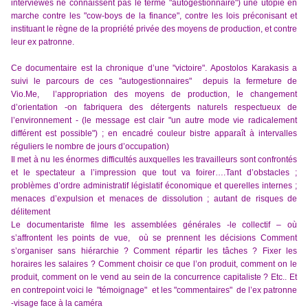
interviewés ne connaissent pas le terme "autogestionnaire") une utopie en
marche contre les "cow-boys de la finance", contre les lois préconisant et
instituant le règne de la propriété privée des moyens de production, et contre
leur ex patronne.
Ce documentaire est la chronique d’une "victoire". Apostolos Karakasis a
suivi le parcours de ces "autogestionnaires" depuis la fermeture de
Vio.Me, l’appropriation des moyens de production, le changement
d’orientation -on fabriquera des détergents naturels respectueux de
l’environnement - (le message est clair "un autre mode vie radicalement
différent est possible") ; en encadré couleur bistre apparaît à intervalles
réguliers le nombre de jours d’occupation)
Il met à nu les énormes difficultés auxquelles les travailleurs sont confrontés
et le spectateur a l’impression que tout va foirer….Tant d’obstacles ;
problèmes d’ordre administratif législatif économique et querelles internes ;
menaces d’expulsion et menaces de dissolution ; autant de risques de
délitement
Le documentariste filme les assemblées générales -le collectif – où
s’affrontent les points de vue, où se prennent les décisions Comment
s’organiser sans hiérarchie ? Comment répartir les tâches ? Fixer les
horaires les salaires ? Comment choisir ce que l’on produit, comment on le
produit, comment on le vend au sein de la concurrence capitaliste ? Etc.. Et
en contrepoint voici le "témoignage" et les "commentaires" de l’ex patronne
-visage face à la caméra