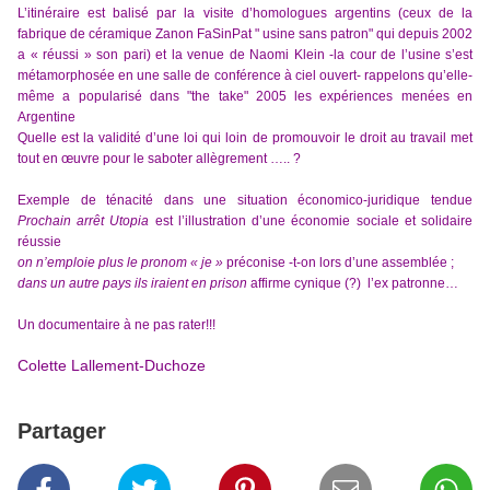
L’itinéraire est balisé par la visite d’homologues argentins (ceux de la
fabrique de céramique Zanon FaSinPat " usine sans patron" qui depuis 2002
a « réussi » son pari) et la venue de Naomi Klein -la cour de l’usine s’est
métamorphosée en une salle de conférence à ciel ouvert- rappelons qu’elle-
même a popularisé dans "the take" 2005 les expériences menées en
Argentine
Quelle est la validité d’une loi qui loin de promouvoir le droit au travail met
tout en œuvre pour le saboter allègrement ….. ?
Exemple de ténacité dans une situation économico-juridique tendue
P
rochain arrêt Utopia
est l’illustration
d’une économie sociale et solidaire
réussie
on n’emploie plus le pronom « je »
préconise -t-on lors d’une assemblée ;
dans un autre pays ils iraient en prison
affirme cynique (?) l’ex patronne…
Un documentaire à ne pas rater!!!
Colette Lallement-Duchoze
Partager