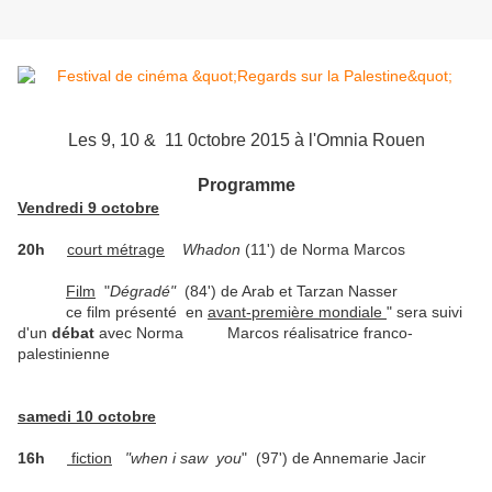
Les 9, 10 & 11 0ctobre 2015 à l'Omnia Rouen
Programme
Vendredi 9 octobre
20h
court métrage
Whadon
(11')
de Norma Marcos
Film
"
Dégradé
"
(84')
de Arab et Tarzan Nasser
ce film présenté en
avant-première mondiale
" sera suivi
d'un
débat
avec Norma Marcos réalisatrice franco-
palestinienne
samedi 10 octobre
16h
fiction
"when i saw you
" (97') de Annemarie Jacir