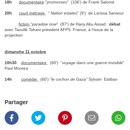
18h
documentaire
"
promesses
" (106') de Frank Salomé
20h
court métrage
"
Nation estates
"
(9')
de Larissa Sansour
fiction
"
paradise now
" (87') de Hany Abu Assad ;
débat
avec Taoufik Tahani président AFPS France, à l'issue de la
projection
dimanche 11 octobre
10h30
documentaire
(60') "
voyage dans une guerre invisible
"
Paul Moreira
14h
comédie
(60')
"le cochon de Gaza"
Sylvain Estiban
Partager