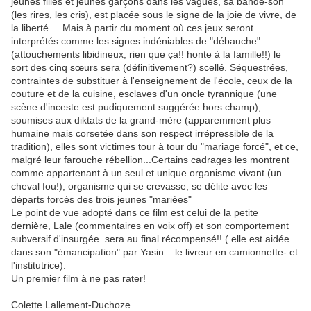
jeunes filles et jeunes garçons dans les vagues, sa bande-son
(les rires, les cris), est placée sous le signe de la joie de vivre, de
la liberté.... Mais à partir du moment où ces jeux seront
interprétés comme les signes indéniables de "débauche"
(attouchements libidineux, rien que ça!! honte à la famille!!) le
sort des cinq sœurs sera (définitivement?) scellé. Séquestrées,
contraintes de substituer à l'enseignement de l'école, ceux de la
couture et de la cuisine, esclaves d'un oncle tyrannique (une
scène d'inceste est pudiquement suggérée hors champ),
soumises aux diktats de la grand-mère (apparemment plus
humaine mais corsetée dans son respect irrépressible de la
tradition), elles sont victimes tour à tour du "mariage forcé", et ce,
malgré leur farouche rébellion...Certains cadrages les montrent
comme appartenant à un seul et unique organisme vivant (un
cheval fou!), organisme qui se crevasse, se délite avec les
départs forcés des trois jeunes "mariées"
Le point de vue adopté dans ce film est celui de la petite
dernière, Lale (commentaires en voix off) et son comportement
subversif d'insurgée sera au final récompensé!!.( elle est aidée
dans son "émancipation" par Yasin – le livreur en camionnette- et
l'institutrice).
Un premier film à ne pas rater!
Colette Lallement-Duchoze