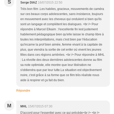
S
Serge DIAZ
16/07/2015 22:50
Très bon film .Les habiles, gracieux, mouvements de caméra
sur ces beaux corps adolescentes, sans insistance, toujours
en mouvement avec les cheveux qui ondulent si bien qu'ils
sont un langage et complètent les dialogues. <br /> Pour
répondre à Marcel Elkaim : l'excellente fin lest justement
habilement pédagogique bien qu'elle laisse le champ libre à
toutes les interprétations, mais c'est bien par l'éducation
qu'incarne la prof bien aimée, femme vivant à la capitale de
plus, que viendra la sortie de cet enfer où vivent les jeunes
filles dans ces régions arriérées. <br /> Pour répondre à MHL
: La révolte des deux dernières adolescentes donne au film
sa note optimiste, elle montre que leur libération ne
s'obtiendra que par leur lutte.La situation est objectivement
noire, c'est grâce à sa forme que ce film très réaliste nous
aide à respirer et ça fait du bien.
Répondre
M
MHL
15/07/2015 07:30
D'accord pour l'essentiel avec ce qui précède<br /> <br />