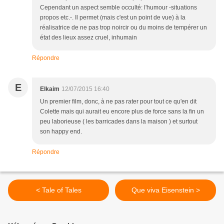
Cependant un aspect semble occulté: l'humour -situations
propos etc.-. Il permet (mais c'est un point de vue) à la
réalisatrice de ne pas trop noircir ou du moins de tempérer un
état des lieux assez cruel, inhumain
Répondre
E
Elkaim
12/07/2015 16:40
Un premier film, donc, à ne pas rater pour tout ce qu'en dit
Colette mais qui aurait eu encore plus de force sans la fin un
peu laborieuse ( les barricades dans la maison ) et surtout
son happy end.
Répondre
< Tale of Tales
Que viva Eisenstein >