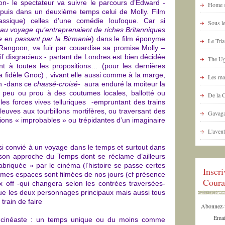
n- le spectateur va suivre le parcours d’Edward -
Home s
puis dans un deuxième temps celui de Molly. Film
assique) celles d’une comédie loufoque. Car si
Sous le
au voyage qu’entreprenaient de riches Britanniques
ne en passant par la Birmanie
) dans le film éponyme
Le Tria
angoon, va fuir par couardise sa promise Molly –
tif disgracieux - partant de Londres est bien décidée
The Ug
nt à toutes les propositions… (pour les dernières
fidèle Gnoc) , vivant elle aussi comme à la marge,
Les ma
n -dans ce
chassé-croisé-
aura enduré la moiteur la
pé peu ou prou à des coutumes locales, ballotté ou
De la 
es forces vives telluriques -empruntant des trains
fleuves aux tourbillons mortifères, ou traversant des
Gavaga
tions « improbables » ou trépidantes d’un imaginaire
L'avent
si convié à un voyage dans le temps et surtout dans
 son approche du Temps dont se réclame d’ailleurs
riquée » par le cinéma (l’histoire se passe certes
Inscr
mes espaces sont filmées de nos jours (cf présence
Coura
x off -qui changera selon les contrées traversées-
ue les deux personnages principaux mais aussi tous
 train de faire
Abonnez-vo
Emai
u cinéaste : un temps unique ou du moins comme