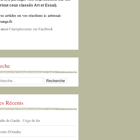
urtout ceux classés Art et Essai).
os articles ou vos réactions à:
artessai-
ange.fr
.
 aussi
Cinexpressions sur Facebook
rche
les Récents
ille de Gaulle : l'Age de fer
 route d'Omaha