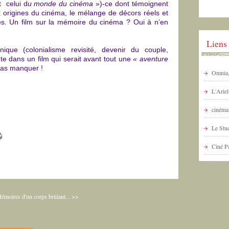
 celui d
u monde du cinéma
»)-ce dont témoignent
 origines du cinéma, le mélange de décors réels et
ves. Un film sur la mémoire du cinéma ? Oui à n’en
Liens
nique (colonialisme revisité, devenir du couple,
te dans un film qui serait avant tout une
« aventure
 pas manquer !
Omnia, 
L'Arie
cinéma 
Le Stud
Ciné P
émoires d'un corps brûlant... >>