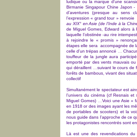
ludique ou la marque d’une scansio
Birmanie Singapour Chine Japon - 
d’aventures (presque au sens cl
l’expression « grand tour » renvoie
au XIX° en Asie (de l’Inde à la Chi
de Miguel Gomes, Edward alors à R
laquelle l’obstinée -au rire intempes
à rejoindre le « promis » renonça
étapes elle sera accompagnée de la 
celle d’un trépas annoncé … Chacu
touffeur de la jungle aura partici
emporté par des vents mauvais ou l
qui déraillent …suivant le cours de 
forêts de bambous, vivant des situa
collectif
Simultanément le spectateur est ain
l’univers du cinéma (cf Resnais et
Miguel Gomes) …Voici une Asie « fab
en 1918 or des images ayant les mê
de portables de scooters) et la voi
nous guide dans l’approche de ce q
les protagonistes rencontrés sont en
Là est une des revendications d