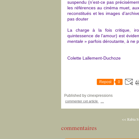
suspendu (n’est-ce pas précisément
les références au cinéma muet, aux
reconstitués et les images d’archi
pas douter
La charge à la fois critique, iro
quintessence de l’amour) est éviden
mentale
» parfois déroutante, à ne
Colette Lallement-Duchoze
Repost
0
Published by cinexpressions
commenter cet article
…
<< Rabia
M
commentaires