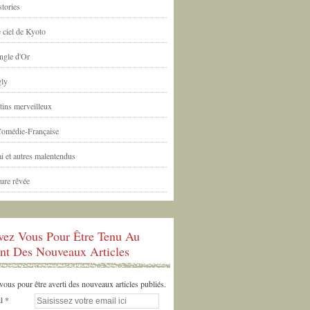
tories
 ciel de Kyoto
ngle d'Or
ly
tins merveilleux
Comédie-Française
i et autres malentendus
ure rêvée
ivez Vous Pour Être Tenu Au
nt Des Nouveaux Articles
us pour être averti des nouveaux articles publiés.
l