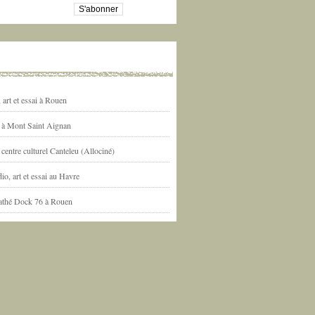
art et essai à Rouen
l à Mont Saint Aignan
centre culturel Canteleu (Allociné)
io, art et essai au Havre
athé Dock 76 à Rouen