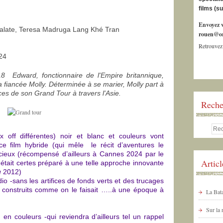
films (s
Envoyez v
falate, Teresa Madruga Lang Khé Tran
rouen@or
Retrouvez
24
 Edward, fonctionnaire de l'Empire britannique,
 sa fiancée Molly. Déterminée à se marier, Molly part à
ces de son Grand Tour à travers l'Asie.
Reche
off différentes) noir et blanc et couleurs vont
ce film hybride (qui mêle le récit d’aventures le
cieux (récompensé d’ailleurs à Cannes 2024 par le
Artic
c était certes préparé à une telle approche innovante
u
2012)
o -sans les artifices de fonds verts et des trucages
 construits comme on le faisait …..à une époque à
La Bata
Sur la
n couleurs -qui reviendra d’ailleurs tel un rappel