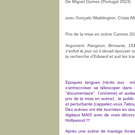
De Miguel Gomes (Portugal 2023)
avec Gonçalo Waddington, Crista Al
Prix de la mise en scène Cannes 20
Argument:
Rangoon, Birmanie, 1918
s'enfuit le jour où il devait épouser
la recherche d'Edward et suit les tra
Epoques langues (récits aux voix 
s’entrecroiser se télescoper dans 
"documentaire" l’onirisme) et auda
prix de la mise en scène) ; le publi
et perturbante (rappelez-vous
Tabo
Des scènes ont été tournées en studi
digitaux MAIS avec de vrais décors
Hollywood !!!
Après une scène de manège forain e