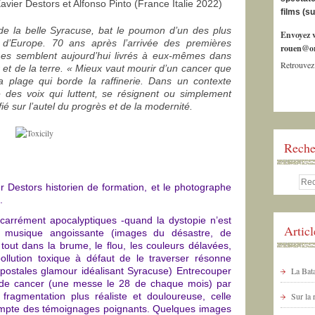
Xavier Destors
et Alfonso Pinto (France Italie 2022)
films (s
 de la belle Syracuse, bat le poumon d’un des plus
Envoyez v
d’Europe. 70 ans après l’arrivée des premières
rouen@or
ommes semblent aujourd’hui livrés à eux-mêmes dans
Retrouvez
 et de la terre. « Mieux vaut mourir d’un cancer que
a plage qui borde la raffinerie. Dans un contexte
 des voix qui luttent, se résignent ou simplement
ifié sur l’autel du progrès et de la modernité.
Reche
er Destors historien de formation, et le photographe
.
 carrément apocalyptiques -quand la dystopie n’est
Artic
ne musique angoissante (images du désastre, de
 tout dans la brume, le flou, les couleurs délavées,
ollution toxique à défaut de le traverser résonne
postales glamour idéalisant Syracuse) Entrecouper
La Bata
 de cancer (une messe le 28 de chaque mois) par
 fragmentation plus réaliste et douloureuse, celle
Sur la
ompte des témoignages poignants. Quelques images