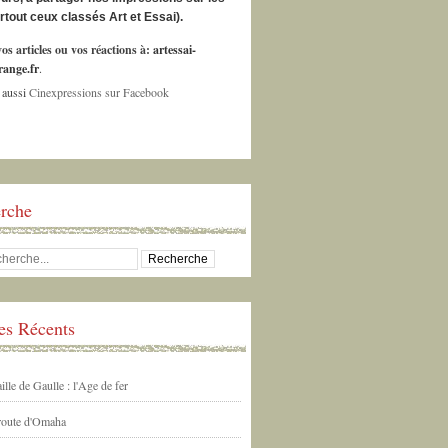
urtout ceux classés Art et Essai).
os articles ou vos réactions à:
artessai-
ange.fr
.
 aussi
Cinexpressions sur Facebook
rche
les Récents
ille de Gaulle : l'Age de fer
 route d'Omaha