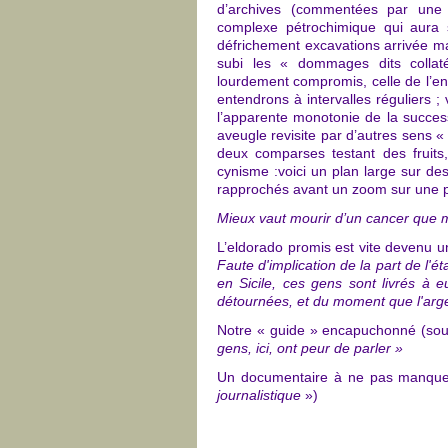
d’archives (commentées par une vo
complexe pétrochimique qui aura s
défrichement excavations arrivée mas
subi les « dommages dits collat
lourdement compromis, celle de l’en
entendrons à intervalles réguliers 
l’apparente monotonie de la succe
aveugle revisite par d’autres sens «
deux comparses testant des fruits
cynisme :voici un plan large sur des
rapprochés avant un zoom sur une p
Mieux vaut mourir d’un cancer que m
L’eldorado promis
est vite devenu un
Faute d'implication de la part de l'é
en Sicile, ces gens sont livrés à 
détournées, et du moment que l'argen
Notre « guide » encapuchonné (souv
gens, ici, ont peur de parler »
Un documentaire à ne pas manquer
journalistique
»)