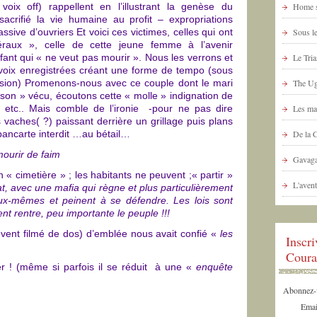
ix off) rappellent en l’illustrant la genèse du
Home s
acrifié la vie humaine au profit – expropriations
sive d’ouvriers Et voici ces victimes, celles qui ont
Sous le
éraux », celle de cette jeune femme à l’avenir
fant qui « ne veut pas mourir ». Nous les verrons et
Le Tria
; voix enregistrées créant une forme de tempo (sous
ssion) Promenons-nous avec ce couple dont le mari
The Ug
 son » vécu, écoutons cette « molle » indignation de
, etc.. Mais comble de l’ironie -pour ne pas dire
Les ma
 vaches( ?) paissant derrière un grillage puis plans
ancarte interdit …au bétail…
De la 
ourir de faim
Gavaga
 « cimetière » ; les habitants ne peuvent ;« partir »
L'avent
tat, avec une mafia qui règne et plus particulièrement
eux-mêmes et peinent à se défendre. Les lois sont
t rentre, peu importante le peuple !!!
ent filmé de dos) d’emblée nous avait confié «
les
Inscr
Coura
 ! (même si parfois il se réduit à une «
enquête
Abonnez-vo
Emai