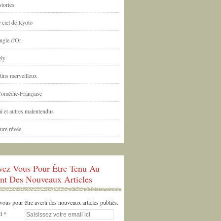
tories
 ciel de Kyoto
ngle d'Or
ly
tins merveilleux
Comédie-Française
i et autres malentendus
ure rêvée
ivez Vous Pour Être Tenu Au
nt Des Nouveaux Articles
us pour être averti des nouveaux articles publiés.
l