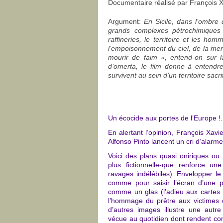
Documentaire réalisé par
François 
Argument:
En Sicile, dans l’ombre
grands complexes pétrochimiques 
raffineries, le territoire et les h
l’empoisonnement du ciel, de la mer
mourir de faim », entend-on sur l
d’omerta, le film donne à entendre
survivent au sein d’un territoire sacr
Un écocide aux portes de l’Europe !.
En alertant l’opinion, François Xavi
Alfonso Pinto lancent un cri d’alarme
Voici des plans quasi oniriques ou
plus fictionnelle-que renforce u
ravages indélébiles). Envelopper le
comme pour saisir l’écran d’une p
comme un glas (l’adieu aux cartes 
l’hommage du prêtre aux victimes
d’autres images illustre une autre
vécue au quotidien dont rendent c