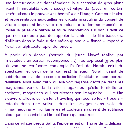
une lenteur calculée dont témoigne la succession de gros plans
fixant l’immuabilité des choses) et vilipende (avec un certain
schématisme) le pouvoir « subversif » de l’image. Communication
et représentation auxquelles les diktats masculins du conseil de
village opposent leur veto (on refuse à la femme muselée et
voilée la prise de parole et toute intervention sur son avenir ce
que ne manquera pas de rappeler la tante … le film basculera
d’ailleurs dans la fadeur des mélos quand le « fiancé » imposé à
Norah, analphabète, épie, dénonce …
A partir d’un dessin (portrait du jeune Nayef réalisé par
l’instituteur, un portrait-récompense …) très expressif (gros plan
où vont se confondre contemplatifs l’œil de Norah, celui du
spectateur et celui de la caméra) la sœur Norah, usant de
subterfuges n’a de cesse de solliciter l’instituteur (son portrait
rivalisera ainsi avec ceux qu’elle voit regarde découpe dans les
magazines venus de la ville, magazines qu’elle feuillette en
cachette, magazines qui nourrissent son imaginaire … Le film
s’ouvre d’ailleurs sur un lent travelling qui recense les « trésors »
enfouis dans une valise –dont les visages sans voile de
« mannequins » ; ici lumières et couleurs rivalisent de rutilance
alors que l’essentiel du film est l’ocre qui poudroie
Dans ce village perdu Sahu, l’épicerie est un havre de …délices :