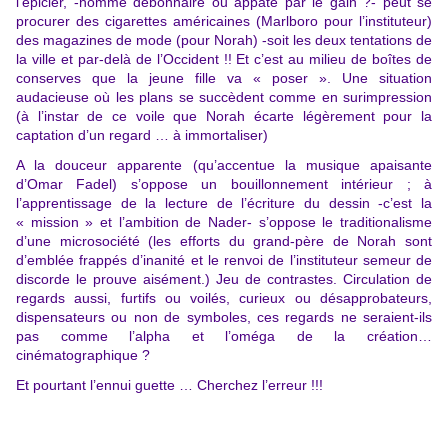
l’épicier, -homme débonnaire ou appâté par le gain ?- peut se
procurer des cigarettes américaines (Marlboro pour l’instituteur)
des magazines de mode (pour Norah) -soit les deux tentations de
la ville et par-delà de l’Occident !! Et c’est au milieu de boîtes de
conserves que la jeune fille va « poser ». Une situation
audacieuse où les plans se succèdent comme en surimpression
(à l’instar de ce voile que Norah écarte légèrement pour la
captation d’un regard … à immortaliser)
A la douceur apparente (qu’accentue la musique apaisante
d’Omar Fadel) s’oppose un bouillonnement intérieur ; à
l’apprentissage de la lecture de l’écriture du dessin -c’est la
« mission » et l’ambition de Nader- s’oppose le traditionalisme
d’une microsociété (les efforts du grand-père de Norah sont
d’emblée frappés d’inanité et le renvoi de l’instituteur semeur de
discorde le prouve aisément.) Jeu de contrastes. Circulation de
regards aussi, furtifs ou voilés, curieux ou désapprobateurs,
dispensateurs ou non de symboles, ces regards ne seraient-ils
pas comme l’alpha et l’oméga de la création…
cinématographique ?
Et pourtant l’ennui guette … Cherchez l’erreur !!!