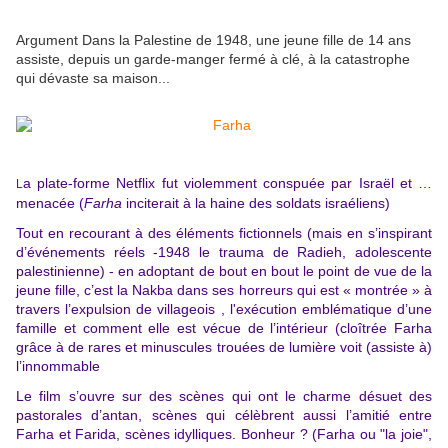
Argument
Dans la Palestine de 1948, une jeune fille de 14 ans
assiste, depuis un garde-manger fermé à clé, à la catastrophe
qui dévaste sa maison...
a plate-forme Netflix fut violemment conspuée par Israël et …
L
menacée (
Farha
inciterait à la haine des soldats israéliens)
Tout en recourant à des éléments fictionnels (mais en s’inspirant
d’événements réels -1948 le trauma de Radieh, adolescente
palestinienne) - en adoptant de bout en bout le point de vue de la
jeune fille, c’est la Nakba dans ses horreurs qui est « montrée » à
travers l’expulsion de villageois , l'exécution emblématique d’une
famille et comment elle est vécue de l’intérieur (cloîtrée Farha
grâce à de rares et minuscules trouées de lumière voit (assiste à)
l’innommable
Le film s’ouvre sur des scènes qui ont le charme désuet des
pastorales d’antan, scènes qui célèbrent aussi l’amitié entre
Farha et Farida, scènes idylliques. Bonheur ? (Farha ou "la joie",