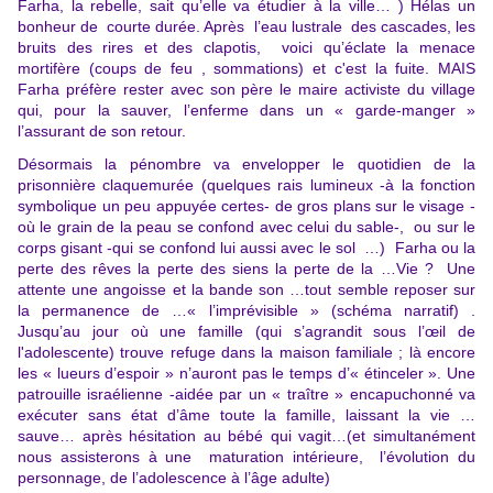
Farha, la rebelle, sait qu’elle va étudier à la ville… ) Hélas un
bonheur de courte durée. Après l’eau lustrale des cascades, les
bruits des rires et des clapotis, voici qu’éclate la menace
mortifère (coups de feu , sommations) et c'est la fuite. MAIS
Farha préfère rester avec son père le maire activiste du village
qui, pour la sauver, l’enferme dans un « garde-manger »
l’assurant de son retour.
Désormais la pénombre va envelopper le quotidien de la
prisonnière claquemurée (quelques rais lumineux -à la fonction
symbolique un peu appuyée certes- de gros plans sur le visage -
où le grain de la peau se confond avec celui du sable-, ou sur le
corps gisant -qui se confond lui aussi avec le sol …) Farha ou la
perte des rêves la perte des siens la perte de la …Vie ? Une
attente une angoisse et la bande son …tout semble reposer sur
la permanence de …« l’imprévisible » (schéma narratif) .
Jusqu’au jour où une famille (qui s’agrandit sous l’œil de
l'adolescente) trouve refuge dans la maison familiale ; là encore
les « lueurs d’espoir » n’auront pas le temps d’« étinceler ». Une
patrouille israélienne -aidée par un « traître » encapuchonné va
exécuter sans état d’âme toute la famille, laissant la vie …
sauve… après hésitation au bébé qui vagit…(et simultanément
nous assisterons à une maturation intérieure, l’évolution du
personnage, de l’adolescence à l’âge adulte)