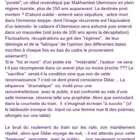
"pureté"; un idéal revendiqué par Makhambet Utemissov en plein
régime tsariste, plus de 150 ans auparavant. La destinée post
mortem ? D’abord oublié -
enterré sans sépulture, -arbre mort
dans l’immense steppe- dont l’image récurrente est l’équivalent
d’un leitmotiv- le cadavre d’Utemissov sera exhumé puis enterré
dans un mausolée (soit près de 100 ans après la décapitation).
Fluctuations, récupérations au gré des "régimes", de leur
idéologie et de la "fabrique" de l'opinion (les différentes dates
inscrites à chaque fois au bas du cadre le prouveraient
aisément!!)
Si le "hic et nunc" d’un poète est "misérable", l'auteur ne sera-
t-il pas récompensé dans un avenir plus ou moins proche ??? Le
"
sacrifice"
serait-il la condition sine qua non de cette
reconnaissance ? c’est ce dont prend conscience Didar… La
séquence "dramatique" où, invité pour une
rencontre/lecture avec le public, il est confronté au vide d’une
salle immense, résonne telle une prophétie. Alors que somnolant
dans la couchette du train, il s’imaginait écrivain "à succès " (cf
le tableautin ironique du tripot où une femme nue lit des poèmes,
allongée sur une table)
Le bruit du roulement du train sur les rails, son martèlement
répété, alors que Didar voyage de nuit, - il est attendu pour cette
"fameuse" rencontre avec le public-, non seulement scandent