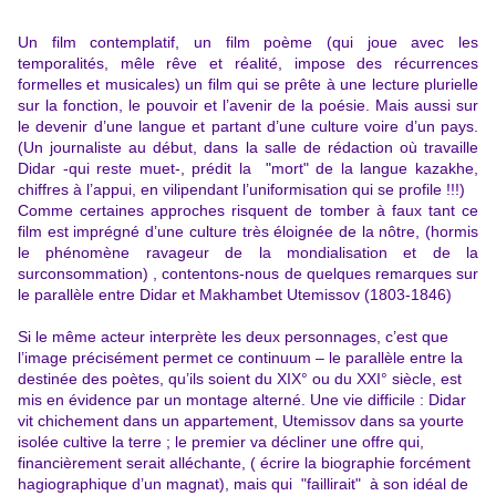
Un film contemplatif, un film poème (qui joue avec les
temporalités, mêle rêve et réalité, impose des récurrences
formelles et musicales) un film qui se prête à une lecture plurielle
sur la fonction, le pouvoir et l’avenir de la poésie
. Mais aussi sur
le devenir d’une langue et partant d’une culture voire d’un pays.
(Un journaliste au début, dans la salle de rédaction où travaille
Didar -qui reste muet-, prédit la "mort" de la langue kazakhe,
chiffres à l’appui, en vilipendant l’uniformisation qui se profile !!!)
Comme certaines approches risquent de tomber à faux tant ce
film est imprégné d’une culture très éloignée de la nôtre, (hormis
le phénomène ravageur de la mondialisation et de la
surconsommation) , contentons-nous de quelques remarques sur
le parallèle entre Didar et Makhambet Utemissov (1803-1846)
Si le même acteur interprète les deux personnages, c’est que
l’image précisément permet ce continuum – le parallèle entre la
destinée des poètes, qu’ils soient du XIX° ou du XXI° siècle, est
mis en évidence par un montage alterné. Une vie difficile : Didar
vit chichement dans un appartement, Utemissov dans sa yourte
isolée cultive la terre ; le premier va décliner une offre qui,
financièrement serait alléchante, ( écrire la biographie forcément
hagiographique d’un magnat), mais qui "faillirait" à son idéal de