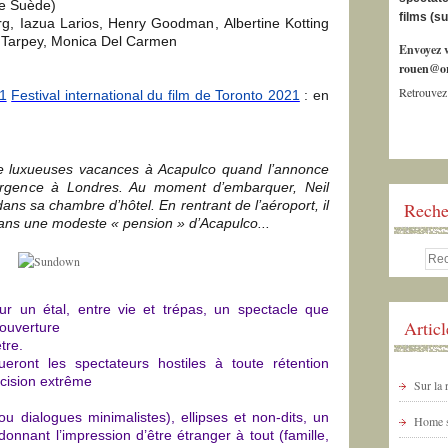
e Suède)
films (s
rg
,
Iazua Larios
,
Henry Goodman
,
Albertine Kotting
Tarpey
,
Monica Del Carmen
Envoyez v
rouen@or
Retrouvez
1
Festival international du film de Toronto 2021
: en
de luxueuses vacances à Acapulco quand l’annonce
’urgence à Londres. Au moment d’embarquer, Neil
dans sa chambre d’hôtel. En rentrant de l’aéroport, il
Reche
ans une modeste « pension » d’Acapulco...
ur un étal, entre vie et trépas, un spectacle que
Artic
’ouverture
tre.
ront les spectateurs hostiles à toute rétention
ncision extrême
Sur la
u dialogues minimalistes), ellipses et non-dits, un
Home s
onnant l’impression d’être étranger à tout (famille,