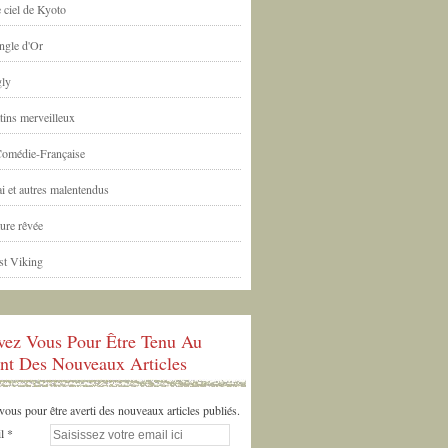
 ciel de Kyoto
ngle d'Or
ly
tins merveilleux
Comédie-Française
i et autres malentendus
ure rêvée
st Viking
ivez Vous Pour Être Tenu Au
nt Des Nouveaux Articles
us pour être averti des nouveaux articles publiés.
l