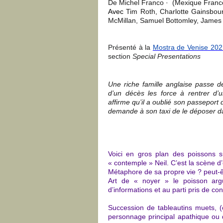
De
Michel Franco
· (Mexique Franc
Avec
Tim Roth
,
Charlotte Gainsbou
McMillan
,
Samuel Bottomley
,
James 
Présenté à la
Mostra de Venise 202
section
Special Presentations
Une riche famille anglaise passe 
d’un décès les force à rentrer d
affirme qu’il a oublié son passeport 
demande à son taxi de le déposer d
Voici en gros plan des poissons s
« contemple » Neil. C’est la scène d
Métaphore de sa propre vie ? peut-ê
Art de « noyer » le poisson argue
d’informations et au parti pris de co
Succession de tableautins muets, (o
personnage principal apathique ou d