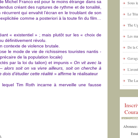
m de Michel Franco est pour le moins étrange dans sa
Sous le
tendus créant des ruptures de rythme et de tonalité,
 récurrent qui envahit l’écran en le troublant de son
Le Tria
xplicitée comme a posteriori à la toute fin du film…
The Ug
ant « existentiel » ; mais plutôt sur les « choix de
Les ma
ou définitivement révolu.
un contexte de violence brutale.
De la 
ose le mode de vie de richissimes touristes nantis -
e précaire de la population locale)
Gavaga
ctés par la loi du talion) et impunis
«
On vit avec la
 alors soit on va vivre ailleurs, soit on cherche à
L'avent
dois d’étudier cette réalité
» affirme le réalisateur
The La
ns lequel Tim Roth incarne à merveille une fausse
Inscr
Coura
Abonnez-vo
Emai