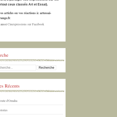
urtout ceux classés Art et Essai).
os articles ou vos réactions à:
artessai-
ange.fr
.
 aussi
Cinexpressions sur Facebook
rche
les Récents
 route d'Omaha
tories