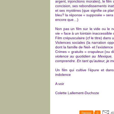
argent, injonctions morales), le fil
concision, ses rebondissements inat
et ses mystères (que signifie ce plan
bleu? la réponse « supposée » sera e
encore que…)
Non pas un film sur le vide ou le né
vie » face à un lointain inaccessible 
Film crépusculaire (cf le titre) dans 
Violences sociales (la narration opp
dont la famille de Neil- et l’existenc
Crimes « gratuits » crapuleux (ou di
violence au quotidien au Mexique, –
comprendre. En tant qu’auteur, je me 
Un film qui cultive l’épure et da
indolence
A voir
Colette Lallement-Duchoze
Repost
0