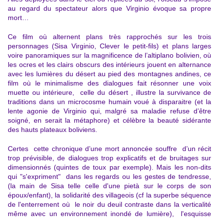
au regard du spectateur alors que Virginio évoque sa propre
mort…
Ce film
où alternent plans très rapprochés sur les trois
personnages (Sisa Virginio, Clever le petit-fils) et plans larges
voire panoramiques sur la magnificence de l’altiplano bolivien, où
les ocres et les clairs obscurs des intérieurs jouent en alternance
avec les lumières du désert au pied des montagnes andines, ce
film où le minimalisme des dialogues fait résonner une voix
muette ou intérieure, celle du désert , illustre la survivance de
traditions dans un microcosme humain voué à disparaitre (et la
lente agonie de Virginio qui, malgré sa maladie refuse d’être
soigné, en serait la métaphore) et célèbre la beauté sidérante
des hauts plateaux boliviens.
Certes cette chronique d’une mort annoncée souffre d’un récit
trop prévisible, de dialogues trop explicatifs et de bruitages sur
dimensionnés (quintes de toux par exemple).
Mais les non-dits
qui "s'expriment" dans les regards ou les gestes de tendresse,
(la main de Sisa telle celle d'une
pietà
sur le corps de son
époux/enfant), la solidarité des villageois (cf la superbe séquence
de l'enterrement où le noir du deuil contraste dans la verticalité
même avec un environnement inondé de lumière), l'esquisse