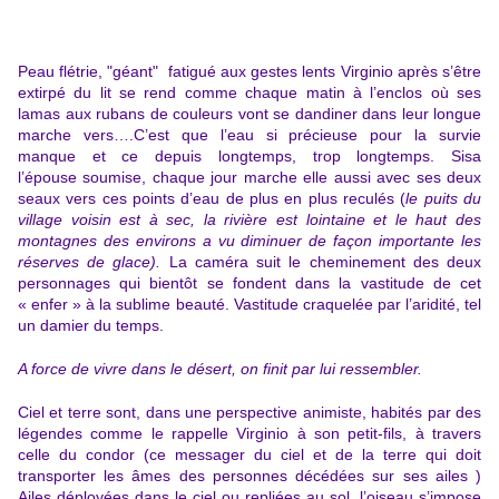
Peau flétrie, "géant" fatigué aux gestes lents Virginio après s’être
extirpé du lit se rend comme chaque matin à l’enclos où ses
lamas aux rubans de couleurs vont se dandiner dans leur longue
marche vers….C’est que l’eau si précieuse pour la survie
manque et ce depuis longtemps, trop longtemps. Sisa
l’épouse soumise, chaque jour marche elle aussi avec ses deux
seaux vers ces points d’eau de plus en plus reculés (
le puits du
village voisin est à sec, la rivière est lointaine et le haut des
montagnes des environs a vu diminuer de façon importante les
réserves de glace).
La caméra suit le cheminement des deux
personnages qui bientôt se fondent dans la vastitude de cet
« enfer » à la sublime beauté. Vastitude craquelée par l’aridité, tel
un damier du temps.
A force de vivre dans le désert, on finit par lui ressembler.
Ciel et terre sont, dans une perspective animiste, habités par des
légendes comme le rappelle Virginio à son petit-fils, à travers
celle du condor (
ce messager du ciel et de la terre qui doit
transporter les âmes des personnes décédées sur ses ailes )
Ailes déployées dans le ciel ou repliées au sol, l’oiseau s’impose