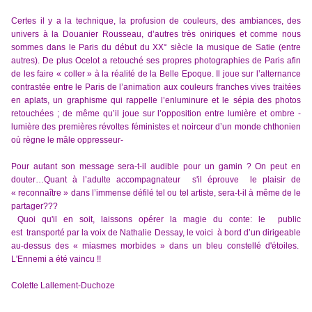
Certes il y a la technique, la profusion de couleurs, des ambiances, des
univers à la Douanier Rousseau, d’autres très oniriques et comme nous
sommes dans le Paris du début du XX° siècle la musique de Satie (entre
autres). De plus Ocelot a retouché ses propres photographies de Paris afin
de les faire « coller » à la réalité de la Belle Epoque. Il joue sur l’alternance
contrastée entre le Paris de l’animation aux couleurs franches vives traitées
en aplats, un graphisme qui rappelle l’enluminure et le sépia des photos
retouchées ; de même qu’il joue sur l’opposition entre lumière et ombre -
lumière des premières révoltes féministes et noirceur d’un monde chthonien
où règne le mâle oppresseur-
Pour autant son message sera-t-il audible pour un gamin ? On peut en
douter…Quant à l’adulte accompagnateur s'il éprouve le plaisir de
« reconnaître » dans l’immense défilé tel ou tel artiste, sera-t-il à même de le
partager???
Quoi qu'il en soit, laissons opérer la magie du conte: le public
est
transporté par la voix de Nathalie Dessay, le voici à bord d’un dirigeable
au-dessus des « miasmes morbides » dans un bleu constellé d'étoiles.
L'Ennemi a été vaincu !!
Colette Lallement-Duchoze