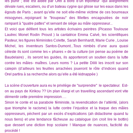
les punir ; elle est aidée par Orel à bord d’un triporteur -qui allègrement
dévale rues, escaliers, ou d’un bateau cygne qui glisse sur les eaux dans les
égouts de Paris ;
avant qu’elle ne soit elle-même victime de ces bourreaux
misogynes...rejoignant le "troupeau" des fillettes encagoulées de noir
rampant à "quatre pattes" et servant de siège au mâle oppresseur...
Et voici que défilent tous les artistes écrivains peintres (Picasso Toulouse
Lautrec Monet Rodin Proust ) la cantatrice
Emma Calvé, les scientifiques
Pasteur, les figures féministes Colette,
Sarah Bernhardt, Marie Curie , Louise
Michel, les inventeurs Santos-Dumont...
Tous n
imbés d’une aura
quasi
céleste ils sont comme les « phares » de la culture
(on pense au poème de
Baudelaire)
, ils seront les guides, ils apporteront un soutien dans la lutte
contre les mâles- maîtres. Leurs noms ? La petite Dilili les inscrit sur son
calepin (d’ailleurs les feuilles arrachées joueront le rôle d’indices quand
Orel partira à
s
a recherche
alors qu’elle a été kidnappée )
La scène d’ouverture aura eu le privilège de "surprendre" le spectateur. Est-
on au pays de Kirikou ?? Un plan élargi et un travelling ascendant vont vite
démentir cette première impression….
Sinon le conte et sa parabole féministe, la revendication de l’altérité, (alors
que triomphe le racisme) la lutte contre l’injustice et la traque des mâles
oppresseurs, pèchent par un excès d’explications (ah didactisme quand tu
nous tiens) et une tendance fâcheuse au catalogue (on croit lire le bottin)
que dessert une diction trop scolaire ! Manque de nuances, facticité du
procédé !