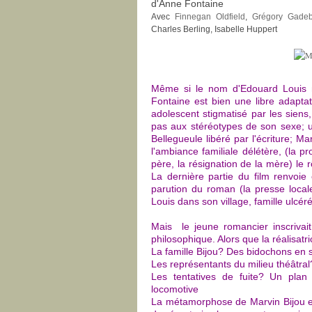
d'Anne Fontaine
Avec
Finnegan Oldfield
,
Grégory Gadeb
Charles Berling, Isabelle Huppert
Même si le nom d'Edouard Louis n
Fontaine est bien une libre adapta
adolescent stigmatisé par les sien
pas aux stéréotypes de son sexe; un
Bellegueule libéré par l'écriture; M
l'ambiance familiale délétère, (la pr
père, la résignation de la mère) le rô
La dernière partie du film renvoie 
parution du roman (la presse locale
Louis dans son village, famille ulcé
Mais le jeune romancier inscrivai
philosophique. Alors que la réalisatri
La famille Bijou? Des bidochons e
Les représentants du milieu théâtra
Les tentatives de fuite? Un plan
locomotive
La métamorphose de Marvin Bijou en