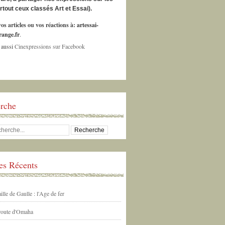
urtout ceux classés Art et Essai).
os articles ou vos réactions à:
artessai-
ange.fr
.
 aussi
Cinexpressions sur Facebook
rche
les Récents
ille de Gaulle : l'Age de fer
 route d'Omaha