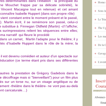
es déterminantes dans l'initiation : la principale du
Home s
rine Mouchet frappe par sa délicate sobriété), le
 Vincent Macaigne tout en retenue) et cet amant
Sous le
it connaître Isabelle Huppert (dans son propre rôle)
t-vient constant entre le moment présent et le passé,
Le Tria
. Martin écrit, il se remémore son passé, celui-ci
e substitue à Finnegan Oldfield (Martin) -cf l'affiche;
The Ug
 surimpressions relient les séquences entre elles;
éma narratif qui fleure le procédé
Les ma
ans un carnet, Martin l'adapte pour le théâtre; il y
tés d'Isabelle Huppert dans le rôle de la mère; la
De la 
Gavaga
; il est devenu comédien et auteur d'un spectacle sur
 éducation
(ce terme étant pris dans ses différentes
L'avent
e autres la prestation de Grégory Gadebois dans le
 décoffrage mais si "bienveillant") pour un film plus
Inscr
gés sur un torse nu, sur un visage angélique vu de
Coura
sement -théâtre dans le théâtre- ne vont pas au-delà
nt caricaturale....)
Abonnez-vo
Emai