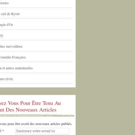
tories
 ciel de Kyoto
ngle d'Or
ly
tins merveilleux
Comédie-Française
i et autres malentendus
ure rêvée
ivez Vous Pour Être Tenu Au
nt Des Nouveaux Articles
us pour être averti des nouveaux articles publiés.
l