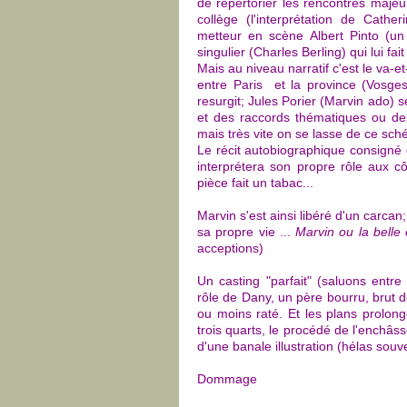
de répertorier les rencontres majeur
collège (l'interprétation de Cathe
metteur en scène Albert Pinto (un
singulier (Charles Berling) qui lui fa
Mais au niveau narratif c'est le va-e
entre Paris et la province (Vosges)
resurgit; Jules Porier (Marvin ado) s
et des raccords thématiques ou des
mais très vite on se lasse de ce sch
Le récit autobiographique consigné d
interprétera son propre rôle aux cô
pièce fait un tabac...
Marvin s'est ainsi libéré d'un carcan
sa propre vie ...
Marvin ou la belle
acceptions)
Un casting "parfait" (saluons entr
rôle de Dany, un père bourru, brut de
ou moins raté. Et les plans prolon
trois quarts, le procédé de l'enchâs
d'une banale illustration (hélas souve
Dommage