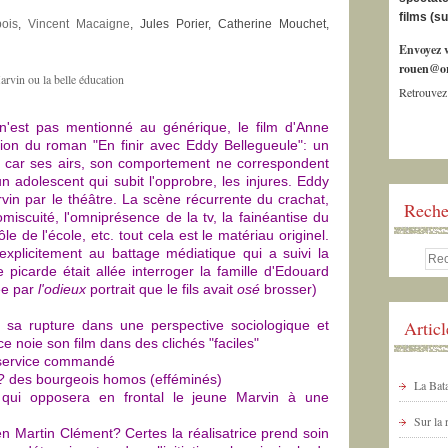
films (s
ois
,
Vincent Macaigne
, Jules Porier, Catherine Mouchet,
Envoyez v
rouen@or
Retrouvez
'est pas mentionné au générique, le film d'Anne
tion du roman "En finir avec Eddy Bellegueule": un
s, car ses airs, son comportement ne correspondent
 adolescent qui subit l'opprobre, les injures. Eddy
arvin par le théâtre. La scène récurrente du crachat,
Reche
omiscuité, l'omniprésence de la tv, la fainéantise du
le de l'école, etc. tout cela est le matériau originel.
explicitement au battage médiatique qui a suivi la
 picarde était allée interroger la famille d'Edouard
rée par
l'odieux
portrait que le fils avait
osé
brosser)
Artic
t sa rupture dans une perspective sociologique et
ce noie son film dans des clichés "faciles"
n service commandé
l? des bourgeois homos (efféminés)
La Bata
 qui opposera en frontal le jeune Marvin à une
Sur la
 Martin Clément? Certes la réalisatrice prend soin