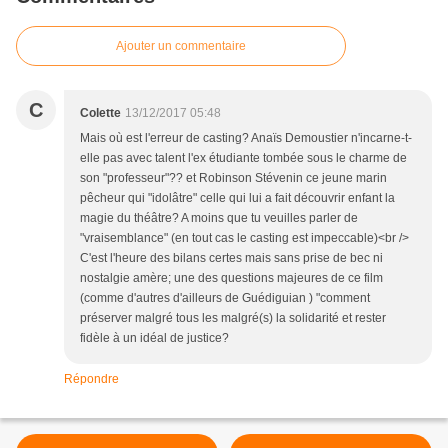
Ajouter un commentaire
C
Colette
13/12/2017 05:48
Mais où est l'erreur de casting? Anaïs Demoustier n'incarne-t-
elle pas avec talent l'ex étudiante tombée sous le charme de
son "professeur"?? et Robinson Stévenin ce jeune marin
pêcheur qui "idolâtre" celle qui lui a fait découvrir enfant la
magie du théâtre? A moins que tu veuilles parler de
"vraisemblance" (en tout cas le casting est impeccable)<br />
C'est l'heure des bilans certes mais sans prise de bec ni
nostalgie amère; une des questions majeures de ce film
(comme d'autres d'ailleurs de Guédiguian ) "comment
préserver malgré tous les malgré(s) la solidarité et rester
fidèle à un idéal de justice?
Répondre