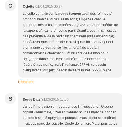
C
Colette
01/04/2015 06:34
Le culte de la diction baroque (sonorisation des "e" muets",
prononciation de toutes les liaisons) Eugène Green le
pratiquait dès la fin des années 70 (avec sa troupe "théâtre de
la sapience"...ça ne s'invente pas). Quant à ses films, n'est-ce
pas prétentieux de la part d'un spectateur (qui s'est ennuyé)
de décreter que le réalisateur n'est qu'un imitateur? Quand
bien même ce dernier se "réclamerait" de x ou y, il
conviendrait de chercher plutôt du côté de Besson pour
l'exigence formelle et certes du côté de Rohmer pour la
légèreté apparente; mais Kaurismaki??? Ah ce besoin
d'étiqueter à tout prix (besoin de se rassurer...???) Colette
Répondre
S
Serge Diaz
31/03/2015 15:50
J'ai eu l'impression en regardant ce film que Julien Greene
copiait Kaurismaki, Ozou et Rohmer pour essayer de donner
du fond à sa métaphysique pâteuse. Mais copier ses maîtres
n'est pas gage de réussite. Quête de lumière ? ...et puis après