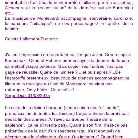
improbable d'un Chaldéen interprété d'ailleurs par le réalisateur;
Alexandre et la "reconstitution" de la dernière nuit de Borromini)
etc...
La musique de Monteverdi accompagne, souveraine, cardinale,
le parcours "initiatique", de ces personnages! En quête...de la
lumière
...
Colette Lallement-Duchoze
J'ai eu l'impression en regardant ce film que Julien Green copiait
Kaurismaki, Ozou et Rohmer pour essayer de donner du fond à
sa métaphysique pâteuse. Mais copier ses maîtres n'est pas
gage de réussite. Quête de lumière ? ...et puis après ?...De
l'esbrouffe prétentieux, beaucoup de silences accompagnent ce
film que la musique au final de Monteverdi ne vient pas
rattrapper. On y bâille ! On y baîlle !...
Serge Diaz 31/03/2015
Le culte de la diction baroque (sonorisation des "e" muets",
prononciation de toutes les liaisons) Eugène Green le pratiquait
dès la fin des années 70 (avec sa troupe "théâtre de la
sapience"...ça ne s'invente pas). Quant à son film, n'est-ce pas
prétentieux de la part d'un spectateur (qui s'est ennuyé) de
décreter que le réalisateur n'est qu'un imitateur? Quand bien