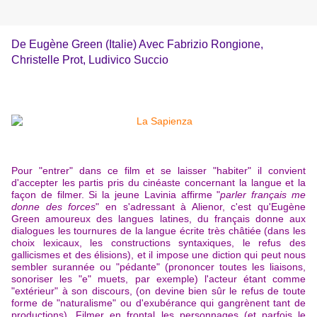
De Eugène Green (Italie) Avec Fabrizio Rongione,
Christelle Prot, Ludivico Succio
Pour "entrer" dans ce film et se laisser "habiter" il convient
d'accepter les partis pris du cinéaste concernant la langue et la
façon de filmer. Si la jeune Lavinia affirme "
parler français me
donne des forces
" en s'adressant à Alienor, c'est qu'Eugène
Green amoureux des langues latines, du français donne aux
dialogues les tournures de la langue écrite très châtiée (dans les
choix lexicaux, les constructions syntaxiques, le refus des
gallicismes et des élisions), et il impose une diction qui peut nous
sembler surannée ou "pédante" (prononcer toutes les liaisons,
sonoriser les "e" muets, par exemple) l'acteur étant comme
"extérieur" à son discours, (on devine bien sûr le refus de toute
forme de "naturalisme" ou d'exubérance qui gangrènent tant de
productions). Filmer en frontal les personnages (et parfois le