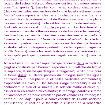
regard de l'acteur Fabrizio Rongione qui fixe la caméra semble
vous "transpercer"), travailler comme au cordeau chaque plan
(deux verres vides avec en toile de fond le lac et c'est une nature
"morte" qui s'impose à notre regard) chaque cadrage (dans la
reconstitution de la dernière nuit de Borrimini seuls en gros plans
des mains et des objets). Telle est bien la marque du réalisateur
Tout cela au service d'un
double
propos: sur l'architecture et la
transmission (les deux thèmes majeurs du film selon le cinéaste),
l'architecture,
cet art de créer des vides destinés à accueillir la
lumière;
la transmission
" base de toute civilisation".
Dans le film
s'insinuent parfois des incongruités assez triviales (le touriste
australien et son outrageuse prétention; certains personnages de
la Villa Médicis) mais elles sont destinées moins à faire rire (trop
facile) qu'à participer (comme en négatif ou en creux) de/à ce
propos.
Ainsi à
l'instar du terme "sapienza" qui recouvre
deux
acceptions
(l'église construite par Borrimini reproduite sur l'affiche du film et
la sapience, latinisme qui désigne la "sagesse") le film opte pour
la forme
duale
: au décor parisien du prologue (avec les lignes
horizontales du périphérique et celles verticales d'immeubles)
s'opposent les rives du lac Majeur (large panoramique où se
confondent le bleu et la lumière); la relation maître et élève qui
s'inversera en relation élève/maître; le montage parallèle (Rome
et l'architecture baroque revisitées par Alexandre et Goffrado; les
bords du lac Majeur pour la convalescence de Levinia assistée
par Alienor); le réel et le fantastique (Alienor et la rencontre