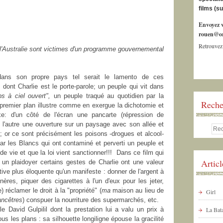
films (s
Envoyez v
rouen@or
Retrouvez
l'Australie sont victimes d'un programme gouvernemental
dans son propre pays tel serait le lamento de ces
 dont Charlie est le porte-parole; un peuple qui vit dans
s à ciel ouvert",
un peuple traqué au quotidien par la
Reche
 premier plan illustre comme en exergue la dichotomie et
xe: d'un côté de l'écran une pancarte (répression de
de l'autre une ouverture sur un paysage avec son allée et
; or ce sont précisément les poisons -drogues et alcool-
ar les Blancs qui ont contaminé et perverti un peuple et
e vie et que la loi vient sanctionner!!! Dans ce film qui
Artic
 un plaidoyer certains gestes de Charlie ont une valeur
ive plus éloquente qu'un manifeste : donner de l'argent à
ères, piquer des cigarettes à l'un d'eux pour les jeter,
) réclamer le droit à la "propriété" (
ma
maison au lieu de
Girl
ncêtres
) conspuer la nourriture des supermarchés, etc.
e David Gulpilil dont la prestation lui a valu un prix à
La Bata
us les plans : sa silhouette longiligne épouse la gracilité