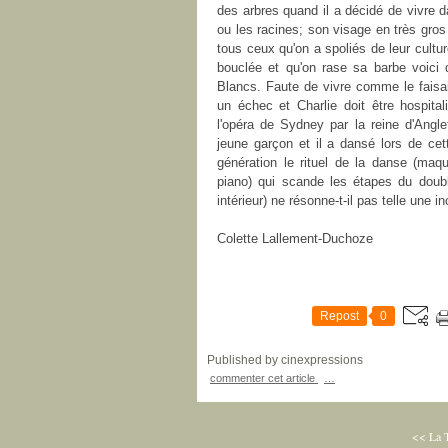
des arbres quand il a décidé de vivre 
ou les racines; son visage en très gros 
tous ceux qu'on a spoliés de leur cultur
bouclée et qu'on rase sa barbe voici 
Blancs. Faute de vivre comme le faisai
un échec et Charlie doit être hospitali
l'opéra de Sydney par la reine d'Angle
jeune garçon et il a dansé lors de cett
génération le rituel de la danse (maqu
piano) qui scande les étapes du doub
intérieur) ne résonne-t-il pas telle une i
Colette Lallement-Duchoze
Repost
0
Published by cinexpressions
commenter cet article
…
<< La 