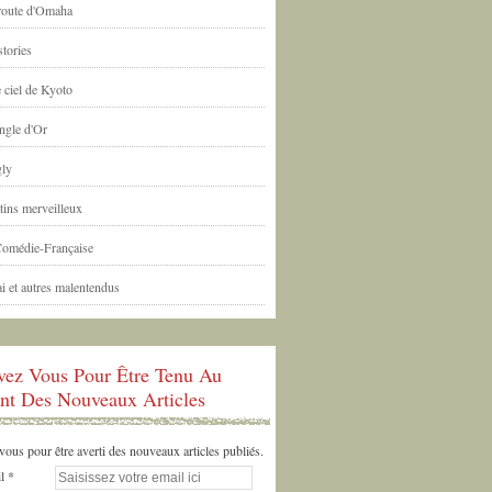
 route d'Omaha
tories
 ciel de Kyoto
ngle d'Or
ly
tins merveilleux
Comédie-Française
i et autres malentendus
ivez Vous Pour Être Tenu Au
nt Des Nouveaux Articles
us pour être averti des nouveaux articles publiés.
l