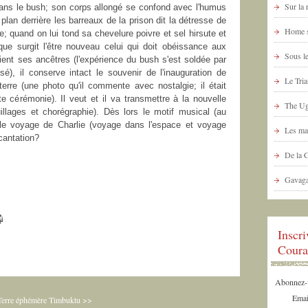
Sur la
dans le bush; son corps allongé se confond avec l'humus
plan derrière les barreaux de la prison dit la détresse de
Home s
e; quand on lui tond sa chevelure poivre et sel hirsute et
que surgit l'être nouveau celui qui doit obéissance aux
Sous le
ent ses ancêtres (l'expérience du bush s'est soldée par
sé), il conserve intact le souvenir de l'inauguration de
Le Tria
terre (une photo qu'il commente avec nostalgie; il était
e cérémonie). Il veut et il va transmettre à la nouvelle
The Ug
illages et chorégraphie). Dès lors le motif musical (au
le voyage de Charlie (voyage dans l'espace et voyage
Les ma
ncantation?
De la 
Gavaga
Inscr
Coura
Abonnez-vo
Emai
Terre éphémère
Timbuktu >>