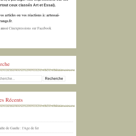
urtout ceux classés Art et Essai).
os articles ou vos réactions à:
artessai-
ange.fr
.
 aussi
Cinexpressions sur Facebook
rche
les Récents
ille de Gaulle : l'Age de fer