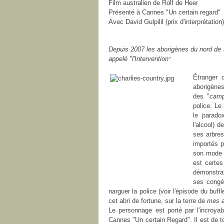
Film australien de Rolf de Heer
Présenté à Cannes "Un certain regard"
Avec David Gulpilil (prix d'interprétation)
Depuis 2007 les aborigènes du nord de 
"
appelé "l'Intervention
Étranger
aborigènes
des "
camp
police. Le
le parado
l'alcool) 
ses arbres
importés p
son mode d
est certes
démonstrat
ses congén
narguer la police (voir l'épisode du buffle
cet abri de fortune, sur la terre de
mes a
Le personnage est porté par l'incroyabl
Cannes "Un certain Regard". Il est de to