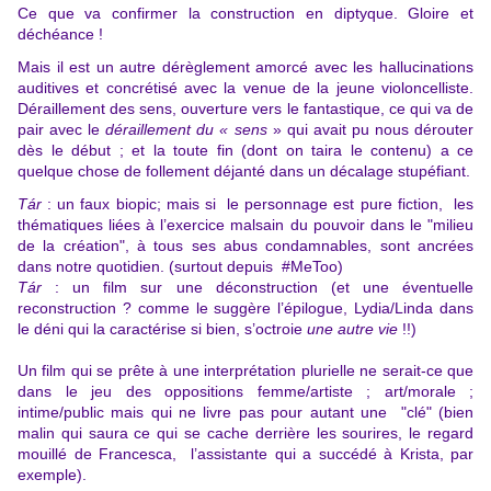
Ce que va confirmer la construction en diptyque. Gloire et
déchéance !
Mais il est un autre dérèglement amorcé avec les hallucinations
auditives et concrétisé avec la venue de la jeune violoncelliste.
Déraillement des sens, ouverture vers le fantastique, ce qui va de
pair avec le
déraillement du « sens
» qui avait pu nous dérouter
dès le début ; et la toute fin (dont on taira le contenu) a ce
quelque chose de follement déjanté dans un décalage stupéfiant.
Tár
: un faux biopic; mais si le personnage est pure fiction, les
thématiques liées à l’exercice malsain du pouvoir dans le "milieu
de la création", à tous ses abus condamnables, sont ancrées
dans notre quotidien. (surtout depuis #MeToo)
Tár
: un film sur une déconstruction (et une éventuelle
reconstruction ? comme le suggère l’épilogue, Lydia/Linda dans
le déni qui la caractérise si bien, s’octroie
une autre vie
!!)
Un film qui se prête à une interprétation plurielle ne serait-ce que
dans le jeu des oppositions femme/artiste ; art/morale ;
intime/public mais qui ne livre pas pour autant une "clé" (bien
malin qui saura ce qui se cache derrière les sourires, le regard
mouillé de Francesca, l’assistante qui a succédé à Krista, par
exemple).