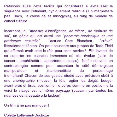
Refusons aussi cette facilité qui consisterait à exhausser la
séquence avec l’étudiant, cyniquement rabroué (il n'interprétera
pas Bach, à cause de sa misogynie), au rang de modèle de
cancel culture
Incarnant un "
monstre d’intelligence, de talent , de maîtrise de
soi",
un génie qui est aussi une "
perverse narcissique et une
prédatrice sexuelle",
l’actrice Cate Blanchett "crève"
littéralement l’écran. On peut souscrire aux propos de Todd Field
qui affirmait avoir créé le rôle pour cette actrice !. Elle investit de
sa superbe les espaces immenses où elle évolue (salle de
concert, amphithéâtre, appartement cossu),
filmée souvent en
contreplongée comme pour accentuer le côté démiurgique
manipulateur et marionnettiste du personnage
triomphant!
Chacun de ses gestes étudié avec précision obéit à
une chorégraphie (mouvoir la tête, agiter les doigts, bouger
avant-bras et bras, positionner le corps comme on positionne la
voix) le visage est lui-même paysage (passant par toutes les
nuances de la beauté à la laideur)
Un film à ne pas manquer !
Colette Lallement-Duchoze