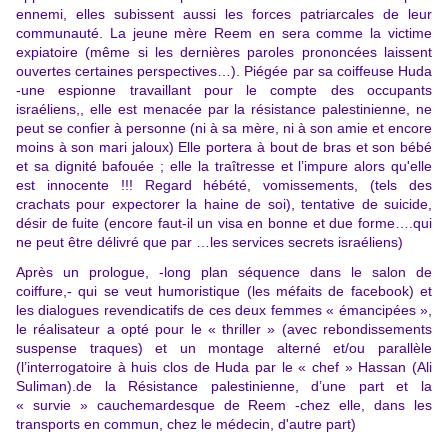
ennemi, elles subissent aussi les forces patriarcales de leur
communauté. La jeune mère Reem en sera comme la victime
expiatoire (même si les dernières paroles prononcées laissent
ouvertes certaines perspectives…). Piégée par sa coiffeuse Huda
-une espionne travaillant pour le compte des occupants
israéliens,, elle est menacée par la résistance palestinienne, ne
peut se confier à personne (ni à sa mère, ni à son amie et encore
moins à son mari jaloux) Elle portera à bout de bras et son bébé
et sa dignité bafouée ; elle la traîtresse et l’impure alors qu'elle
est innocente !!! Regard hébété, vomissements, (tels des
crachats pour expectorer la haine de soi), tentative de suicide,
désir de fuite (encore faut-il un visa en bonne et due forme….qui
ne peut être délivré que par …les services secrets israéliens)
Après un prologue, -long plan séquence dans le salon de
coiffure,- qui se veut humoristique (les méfaits de facebook) et
les dialogues revendicatifs de ces deux femmes « émancipées »,
le réalisateur a opté pour le « thriller » (avec rebondissements
suspense traques) et un montage alterné et/ou parallèle
(l’interrogatoire à huis clos de Huda par le « chef » Hassan (Ali
Suliman).de la Résistance palestinienne, d’une part et la
« survie » cauchemardesque de Reem -chez elle, dans les
transports en commun, chez le médecin, d'autre part)