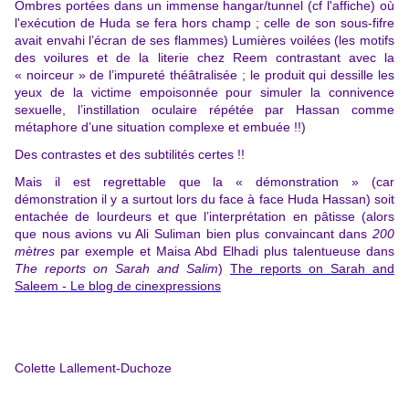
Ombres portées dans un immense hangar/tunnel (cf l'affiche) où
l'exécution de Huda se fera hors champ ; celle de son sous-fifre
avait envahi l’écran de ses flammes) Lumières voilées (les motifs
des voilures et de la literie chez Reem contrastant avec la
« noirceur » de l’impureté théâtralisée ; le produit qui dessille les
yeux de la victime empoisonnée pour simuler la connivence
sexuelle, l’instillation oculaire répétée par Hassan comme
métaphore d’une situation complexe et embuée !!)
Des contrastes et des subtilités certes !!
Mais il est regrettable que la « démonstration » (car
démonstration il y a surtout lors du face à face Huda Hassan) soit
entachée de lourdeurs et que l’interprétation en pâtisse (alors
que nous avions vu Ali Suliman bien plus convaincant dans
200
mètres
par exemple et Maisa Abd Elhadi plus talentueuse dans
The reports on Sarah and Salim
)
The reports on Sarah and
Saleem - Le blog de cinexpressions
Colette Lallement-Duchoze