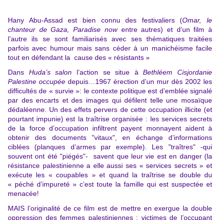
Hany Abu-Assad est bien connu des festivaliers (
Omar, le
chanteur de Gaza, Paradise now
entre autres)
et d’un film à
l’autre ils se sont familiarisés avec ses thématiques traitées
parfois avec humour mais sans céder à un manichéisme facile
tout en défendant la cause des « résistants »
Dans
Huda’s salon
l’action se situe à
Bethléem Cisjordanie
Palestine occupée
depuis…1967 érection d’un mur dès 2002 les
difficultés de « survie »: le contexte politique est d’emblée signalé
par des encarts et des images qui défilent telle une mosaïque
dédaléenne. Un des effets pervers de cette occupation illicite (et
pourtant impunie) est la traîtrise organisée : les services secrets
de la force d’occupation infiltrent payent monnayent aident à
obtenir des documents "vitaux", en échange d’informations
ciblées (planques d’armes par exemple). Les "traîtres" -qui
souvent ont été "piégés"- savent que leur vie est en danger (la
résistance palestinienne a elle aussi ses « services secrets » et
exécute les « coupables » et quand la traîtrise se double du
« péché d’impureté » c’est toute la famille qui est suspectée et
menacée!
MAIS l’originalité de ce film est de mettre en exergue la double
oppression des femmes palestiniennes : victimes de l’occupant