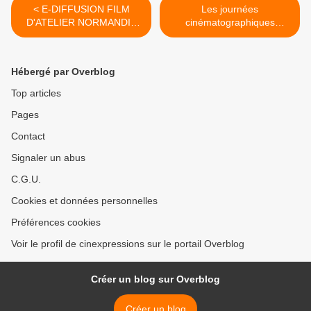
< E-DIFFUSION FILM
Les journées
D'ATELIER NORMANDIE
cinématographiques
IMAGES
21°édition du 10 au 30
mars 2021 >
Hébergé par Overblog
Top articles
Pages
Contact
Signaler un abus
C.G.U.
Cookies et données personnelles
Préférences cookies
Voir le profil de cinexpressions sur le portail Overblog
Créer un blog sur Overblog
Créer un blog