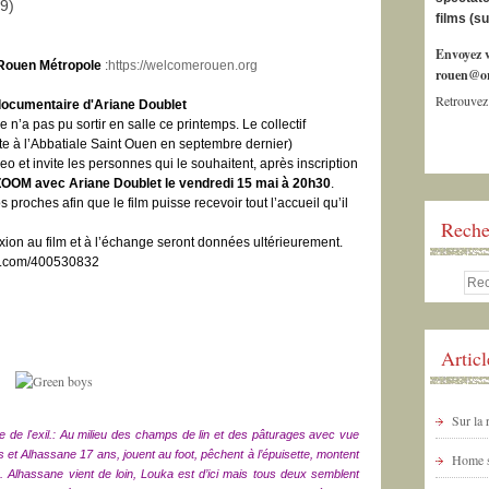
19)
films (s
Envoyez v
Rouen Métropole
:
https://welcomerouen.org
rouen@or
Retrouvez
u documentaire d'Ariane Doublet
 n’a pas pu sortir en salle ce printemps.
Le collectif
te à l’Abbatiale Saint Ouen en septembre dernier)
o et invite les personnes qui le souhaitent, après inscription
 ZOOM avec Ariane Doublet le vendredi 15 mai à 20h30
.
 proches afin que le film puisse recevoir tout l’accueil qu’il
Reche
xion au film et à l’échange seront données ultérieurement.
eo.com/400530832
Artic
Sur la
e de l'exil.:
Au milieu des champs de lin et des pâturages avec vue
et Alhassane 17 ans, jouent au foot, pêchent à l’épuisette, montent
Home s
 Alhassane vient de loin, Louka est d’ici mais tous deux semblent