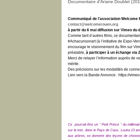
Documentaire d'Ariane Doublet (20
Communiqué de l'association Welcome 
contact@welcomerouen.org
à partir du 6 mai diffusion sur Vimeo d
Comme tant d’autres films, ce documentaire
#Achacunsonart (à l’initiative de Expo-Ven
encourage le visionnement du film sur Vime
préalable,
à participer à un échange via
Merci de relayer l’information auprès de vos
mérite.
Des précisions sur les modalités de conne
Lien vers la Bande Annonce : https://vim
Ce
pourrait être un " Petit Prince " du millénair
sur la mer, dans le Pays de Caux, Louka 13 ans 
aux arbres, se donnent des leçons de choses.