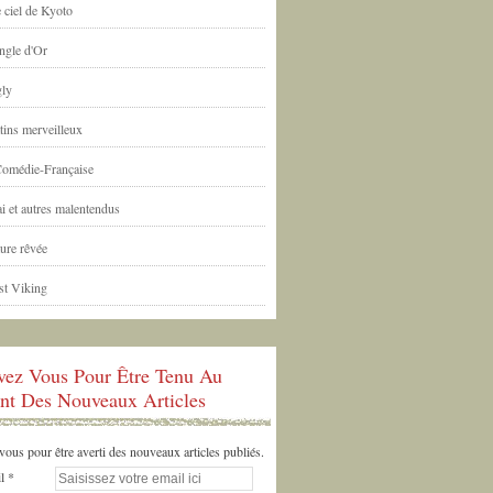
 ciel de Kyoto
ngle d'Or
ly
tins merveilleux
Comédie-Française
i et autres malentendus
ure rêvée
st Viking
ivez Vous Pour Être Tenu Au
nt Des Nouveaux Articles
us pour être averti des nouveaux articles publiés.
l