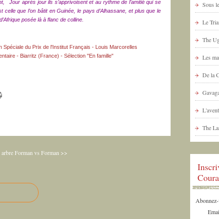
 Jour après jour ils s’apprivoisent et au rythme de l’amitié qui se
Sous le
celle que l’on bâtit en Guinée, le pays d’Alhassane, et plus que le
’Afrique posée là à flanc de colline.
Le Tria
The Ug
 Spéciale du Prix de l'Institut Français - Louis Marcorelles
entaire
- Biarritz (France) - Sélection "En famille"
Les ma
De la 
Gavaga
L'avent
The La
arbre
Forman vs Forman >>
Inscr
Coura
Abonnez-vo
Emai