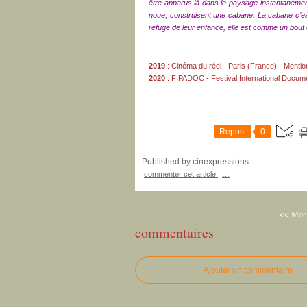
être apparus là dans le paysage instantanément,
noue, construisent une cabane. La cabane c’est 
refuge de leur enfance, elle est comme un bout d
2019
:
Cinéma du réel
- Paris (France) - Mention
2020
:
FIPADOC - Festival International Docum
Repost
0
Published by cinexpressions
commenter cet article
…
<< Mon 
commentaires
Ajouter un commentaire