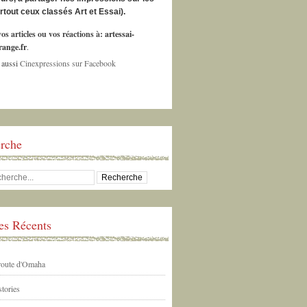
urtout ceux classés Art et Essai).
os articles ou vos réactions à:
artessai-
ange.fr
.
 aussi
Cinexpressions sur Facebook
rche
les Récents
 route d'Omaha
tories