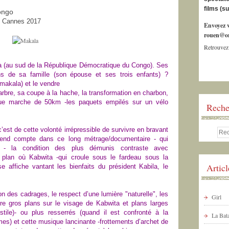
films (s
songo
e, Cannes 2017
Envoyez v
rouen@or
Retrouvez
ga (au sud de la République Démocratique du Congo). Ses
ns de sa famille (son épouse et ses trois enfants) ?
makala) et le vendre
l’arbre, sa coupe à la hache, la transformation en charbon,
ue marche de 50km -les paquets empilés sur un vélo
Reche
c’est de cette volonté irrépressible de survivre en bravant
 rend compte dans ce long métrage/documentaire - qui
que - la condition des plus démunis contraste avec
le plan où Kabwita -qui croule sous le fardeau sous la
Artic
affiche vantant les bienfaits du président Kabila, le
n des cadrages, le respect d’une lumière "naturelle", les
Girl
ntre gros plans sur le visage de Kabwita et plans larges
stile)- ou plus resserrés (quand il est confronté à la
La Bata
mes) et cette musique lancinante -frottements d’archet de