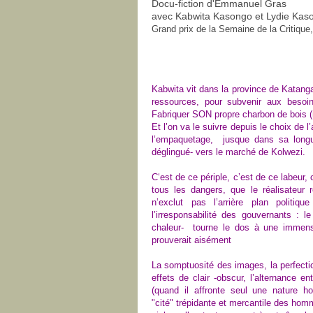
Docu-fiction d'Emmanuel Gras
avec Kabwita Kasongo et Lydie Ka
Grand prix de la Semaine de la Critiqu
Kabwita vit dans la province de Katan
ressources, pour subvenir aux besoi
Fabriquer SON propre charbon de bois (
Et l’on va le suivre depuis le choix de 
l’empaquetage, jusque dans sa long
déglingué- vers le marché de Kolwezi.
C‘est de ce périple, c’est de ce labeur, 
tous les dangers, que le réalisateur
n’exclut pas l’arrière plan politi
l’irresponsabilité des gouvernants : 
chaleur- tourne le dos à une immense 
prouverait aisément
La somptuosité des images, la perfectio
effets de clair -obscur, l’alternance e
(quand il affronte seul une nature ho
"cité" trépidante et mercantile des hom