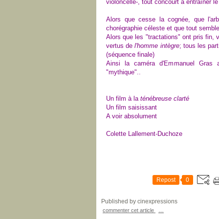
violoncelle-, tout concourt à entraîner 
Alors que cesse la cognée, que l'arb
chorégraphie céleste et que tout semble 
Alors que les "tractations" ont pris fin
vertus de
l'homme intègre
; tous les par
(séquence finale)
Ainsi la caméra d'Emmanuel Gras au
"mythique"..
Un film à la
ténébreuse clarté
Un film saisissant
A voir absolument
Colette Lallement-Duchoze
Repost
0
Published by cinexpressions
commenter cet article
…