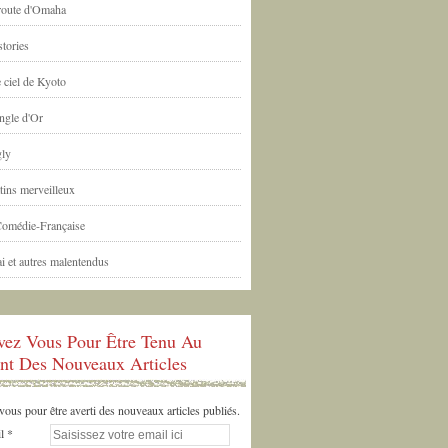
 route d'Omaha
tories
 ciel de Kyoto
ngle d'Or
ly
tins merveilleux
Comédie-Française
i et autres malentendus
ivez Vous Pour Être Tenu Au
nt Des Nouveaux Articles
us pour être averti des nouveaux articles publiés.
l