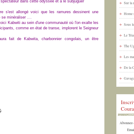
le spectateur dans cette odyssée et à le subjuguer
Sur la
re s'est allongé voici que les ramures dessinent une
Home s
se minéraliser ....
, voici Kabwiti au sein d'une communauté où l'on exalte les
Sous le
ticipants, comme en état de transe, implorent le Seigneur
Le Tria
ra fait de Kabwita, charbonnier congolais, un être
The Ug
Les ma
De la 
Gavaga
Inscr
Coura
Abonnez-vo
Emai