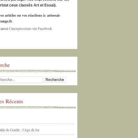
urtout ceux classés Art et Essai).
os articles ou vos réactions à:
artessai-
ange.fr
.
 aussi
Cinexpressions sur Facebook
rche
les Récents
ille de Gaulle : l'Age de fer