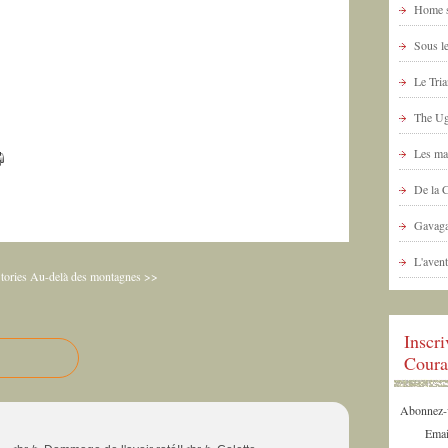
Home s
Sous le
Le Tria
The Ug
Les ma
De la 
Gavaga
L'avent
tories
Au-delà des montagnes >>
Inscr
Coura
Abonnez-vo
Emai