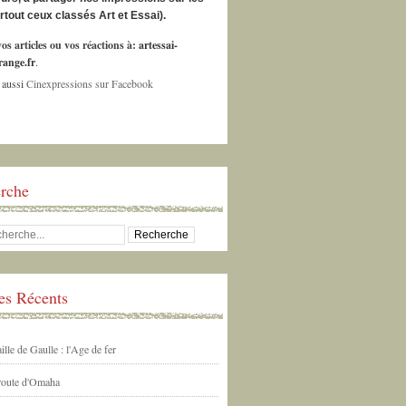
urtout ceux classés Art et Essai).
os articles ou vos réactions à:
artessai-
ange.fr
.
 aussi
Cinexpressions sur Facebook
rche
les Récents
ille de Gaulle : l'Age de fer
 route d'Omaha