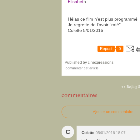
Elisabet
h
Hélas ce film n'est plus programmé
Je regrette de l'avoir "raté"
Colette 5/01/2016
Repost
0
Published by cinexpressions
commenter cet article
…
<< Beijing S
commentaires
Ajouter un commentaire
C
Colette
05/01/2016 18:07