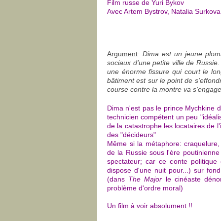
Film russe de Yuri Bykov
Avec Artem Bystrov, Natalia Surkova
Argument
:
Dima est un jeune plomb
sociaux d'une petite ville de Russie.
une énorme fissure qui court le lon
bâtiment est sur le point de s'effond
course contre la montre va s'engage
Dima n'est pas le prince Mychkine d
technicien compétent un peu "idéalis
de la catastrophe les locataires de l
des "décideurs"
Même si la métaphore: craquelure,
de la Russie sous l'ère poutinienne
spectateur; car ce conte politiqu
dispose d'une nuit pour...) sur fon
(dans
The Major
le cinéaste dénon
problème d'ordre moral)
Un film à voir absolument !!