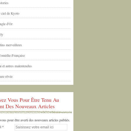
tories
 ciel de Kyoto
ngle d'Or
ly
tins merveilleux
Comédie-Française
i et autres malentendus
ure rêvée
ivez Vous Pour Être Tenu Au
nt Des Nouveaux Articles
us pour être averti des nouveaux articles publiés.
l