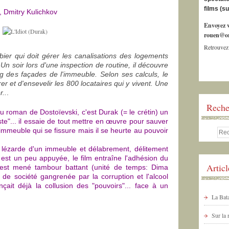
films (s
, Dmitry Kulichkov
Envoyez v
rouen@or
Retrouvez
ier qui doit gérer les canalisations des logements
 Un soir lors d'une inspection de routine, il découvre
g des façades de l'immeuble. Selon ses calculs, le
rer et d'ensevelir les 800 locataires qui y vivent. Une
r..
.
Reche
u roman de Dostoïevski, c'est Durak (= le crétin) un
te"... il essaie de tout mettre en œuvre pour sauver
'immeuble qui se fissure mais il se heurte au pouvoir
 lézarde d'un immeuble et délabrement, délitement
 est un peu appuyée, le film entraîne l'adhésion du
Artic
e est mené tambour battant (unité de temps: Dima
d de société gangrenée par la corruption et l'alcool
çait déjà la collusion des "pouvoirs"... face à un
La Bata
Sur la